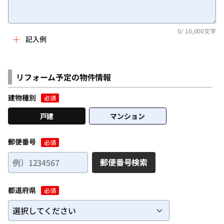
0
/ 10,000文字
記入例
例文）
和室を洋室にリフォームしたいと思っています。
リフォーム予定の物件情報
年数がたっているため、襖や畳も傷んでおり、この機会に、
フローリングにしたり、クロスを張り替えるなど、きれいに
建物種別
必須
できればと思っています。
戸建
マンション
リフォームを考えている部屋は、木造2階建ての2階、広さは8
畳あります。
現在は寝室として利用しています。
郵便番号
必須
郵便番号検索
＜記入するポイント＞
・リフォームをする理由、お困りごと
都道府県
・リフォームで実現したいこと
必須
・リフォーム箇所の詳細情報