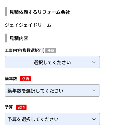
ログインID（メールアドレス）
必須
見積依頼するリフォーム会社
ジェイジェイドリーム
パスワードを入力
必須
見積内容
工事内容(複数選択可)
任意
選択してください
築年数
必須
パスワードを忘れた方
予算
必須