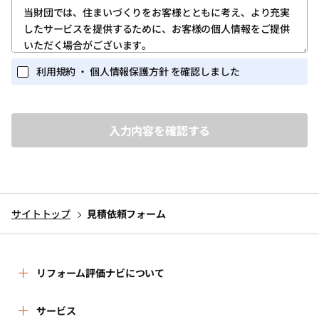
第1条 (ユーザー登録)
当財団では、住まいづくりをお客様とともに考え、より充実
したサービスを提供するために、お客様の個人情報をご提供
1.ユーザー登録は、当サイトのトップページの「新規登録」
いただく場合がございます。
ボタンをクリックしていただき、「ログイン・新規登録画
面」に所定の必要な情報を入力する方法で行ってくださ
また当財団が実施するイベント・セミナー等の関連業務にお
利用規約 ・ 個人情報保護方針 を確認しました
い。
いても、個人情報を収集する場合がございます。
個人を識別しうる個人情報の保護に関しては、以下の事項を
2.ユーザー登録を完了されたお客様には、ユーザー専用ペー
定めるとともに、これを実行し維持することを宣言いたしま
ジ(以下、「マイページ」)が提供されます。
す。
ユーザーは、マイページにおいては、次条に定めるサービ
スを利用いただくことができます。
1.個人情報を取得するに当たって、その利用目的をできる限
3.ユーザー登録は、必ずユーザー本人が行ってください。ま
り特定し、その目的の達成に必要な限度において個人情報
た、ユーザー登録にあたっては、正しい情報のみを入力く
を取得いたします。
ださい。
サイトトップ
見積依頼フォーム
2.個人情報を、本人から直接書面によって取得する場合は、
4.当財団から付与されたＩＤ・パスワード(以下、「アカウン
当財団名、個人情報保護管理者名及び連絡先、利用目的等
ト」)を他人に教えたり、何らかの理由で外部に漏れると、
をお知らせした上で、必要な範囲で個人情報を取得いたし
第三者が当該アカウントを利用してユーザーになりすまし
ます。
リフォーム評価ナビについて
当サイトのサービスを利用する可能性があります。ユー
ザーにおかれては、このことを十分に理解したうえ、アカ
3.個人情報の利用は、本人が同意を与えた利用目的の範囲内
ウントに関しては慎重に管理してください。
で行います。
リフォーム評価ナビとは
サービス