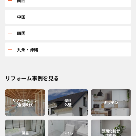
三重
関西
山形
茨城
石川
岐阜
兵庫
中国
宮城
東京
長野
愛知
京都
鳥取
四国
福島
千葉
福井
静岡
大阪
島根
愛媛
九州・沖縄
神奈川
山梨
滋賀
広島
香川
佐賀
リフォーム事例を見る
和歌山
岡山
高知
福岡
奈良
山口
徳島
熊本
リノベーション
屋根
キッチン
（全面改修）
外壁
大分
長崎
洗面化粧台
風呂
トイレ
洗面所