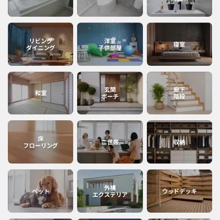
宮崎
沖縄
リビング
洋室
寝室
ダイニング
子供部屋
鹿児島
玄関
廊下
和室
ポーチ
階段
床
二世帯
収納
フローリング
外構
ペット
ウッドデッキ
エクステリア