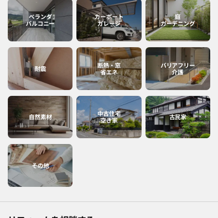
ベランダ
カーポート
庭
バルコニー
ガレージ
ガーデニング
断熱・窓
バリアフリー
耐震
省エネ
介護
中古住宅
自然素材
古民家
空き家
その他