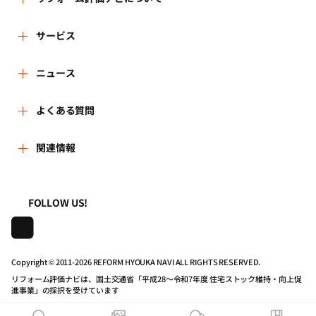
リフォーム評価ナビとは
サービス
リフォーム会社を探す
ニュース
運営体制
新着情報
よくある質問
リフォーム事例を見る
はじめての方へ
よくある質問
関連情報
講習会・セミナー
リフォームを相談する
事務局へのお問い合せ
一般財団法人住まいづくりナビセンター
利用規約
連携機関・企業・団体トピックス
リフォームを学ぶ
地域の相談窓口のみなさまへ
FOLLOW US!
株式会社日本建築住宅センター
プライバシーポリシー
動画で学べるリフォームの基礎知識
リフォーム会社一覧
Copyright © 2011-
2026 REFORM HYOUKA NAVI ALL RIGHTS RESERVED.
動作推奨環境について
マイページの活用
住宅関連機関リンク集
リフォーム評価ナビは、国土交通省「平成28～令和7年度 住宅ストック維持・向上促
進事業」の採択を受けています
公式バナーのダウンロード
リフォーム評価ナビPRO