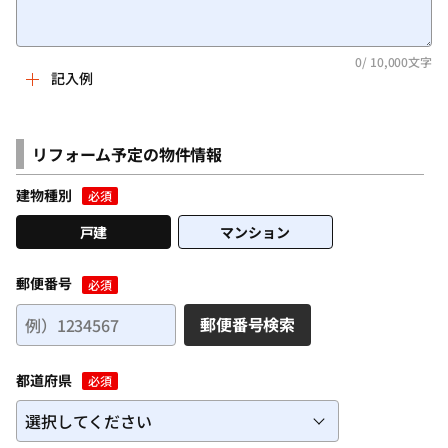
0
/ 10,000文字
記入例
例文）
和室を洋室にリフォームしたいと思っています。
リフォーム予定の物件情報
年数がたっているため、襖や畳も傷んでおり、この機会に、
フローリングにしたり、クロスを張り替えるなど、きれいに
建物種別
必須
できればと思っています。
戸建
マンション
リフォームを考えている部屋は、木造2階建ての2階、広さは8
畳あります。
現在は寝室として利用しています。
郵便番号
必須
郵便番号検索
＜記入するポイント＞
・リフォームをする理由、お困りごと
都道府県
・リフォームで実現したいこと
必須
・リフォーム箇所の詳細情報