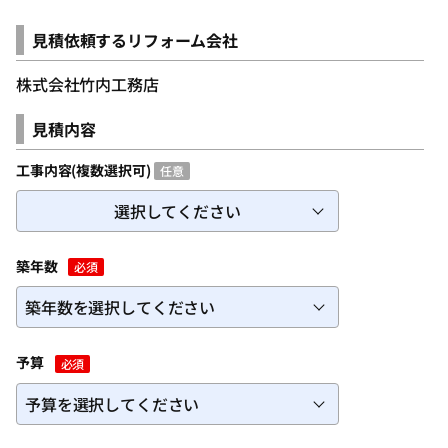
ログインID（メールアドレス）
必須
見積依頼するリフォーム会社
株式会社竹内工務店
パスワードを入力
必須
見積内容
工事内容(複数選択可)
任意
選択してください
築年数
必須
パスワードを忘れた方
予算
必須