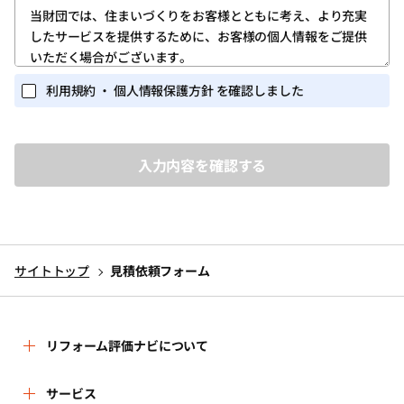
第1条 (ユーザー登録)
当財団では、住まいづくりをお客様とともに考え、より充実
したサービスを提供するために、お客様の個人情報をご提供
1.ユーザー登録は、当サイトのトップページの「新規登録」
いただく場合がございます。
ボタンをクリックしていただき、「ログイン・新規登録画
面」に所定の必要な情報を入力する方法で行ってくださ
また当財団が実施するイベント・セミナー等の関連業務にお
利用規約 ・ 個人情報保護方針 を確認しました
い。
いても、個人情報を収集する場合がございます。
個人を識別しうる個人情報の保護に関しては、以下の事項を
2.ユーザー登録を完了されたお客様には、ユーザー専用ペー
定めるとともに、これを実行し維持することを宣言いたしま
ジ(以下、「マイページ」)が提供されます。
す。
ユーザーは、マイページにおいては、次条に定めるサービ
スを利用いただくことができます。
1.個人情報を取得するに当たって、その利用目的をできる限
3.ユーザー登録は、必ずユーザー本人が行ってください。ま
り特定し、その目的の達成に必要な限度において個人情報
た、ユーザー登録にあたっては、正しい情報のみを入力く
を取得いたします。
ださい。
サイトトップ
見積依頼フォーム
2.個人情報を、本人から直接書面によって取得する場合は、
4.当財団から付与されたＩＤ・パスワード(以下、「アカウン
当財団名、個人情報保護管理者名及び連絡先、利用目的等
ト」)を他人に教えたり、何らかの理由で外部に漏れると、
をお知らせした上で、必要な範囲で個人情報を取得いたし
第三者が当該アカウントを利用してユーザーになりすまし
ます。
リフォーム評価ナビについて
当サイトのサービスを利用する可能性があります。ユー
ザーにおかれては、このことを十分に理解したうえ、アカ
3.個人情報の利用は、本人が同意を与えた利用目的の範囲内
ウントに関しては慎重に管理してください。
で行います。
リフォーム評価ナビとは
サービス