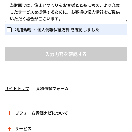
第1条 (ユーザー登録)
当財団では、住まいづくりをお客様とともに考え、より充実
したサービスを提供するために、お客様の個人情報をご提供
1.ユーザー登録は、当サイトのトップページの「新規登録」
いただく場合がございます。
ボタンをクリックしていただき、「ログイン・新規登録画
面」に所定の必要な情報を入力する方法で行ってくださ
また当財団が実施するイベント・セミナー等の関連業務にお
利用規約 ・ 個人情報保護方針 を確認しました
い。
いても、個人情報を収集する場合がございます。
個人を識別しうる個人情報の保護に関しては、以下の事項を
2.ユーザー登録を完了されたお客様には、ユーザー専用ペー
定めるとともに、これを実行し維持することを宣言いたしま
ジ(以下、「マイページ」)が提供されます。
す。
ユーザーは、マイページにおいては、次条に定めるサービ
スを利用いただくことができます。
1.個人情報を取得するに当たって、その利用目的をできる限
3.ユーザー登録は、必ずユーザー本人が行ってください。ま
り特定し、その目的の達成に必要な限度において個人情報
た、ユーザー登録にあたっては、正しい情報のみを入力く
を取得いたします。
ださい。
サイトトップ
見積依頼フォーム
2.個人情報を、本人から直接書面によって取得する場合は、
4.当財団から付与されたＩＤ・パスワード(以下、「アカウン
当財団名、個人情報保護管理者名及び連絡先、利用目的等
ト」)を他人に教えたり、何らかの理由で外部に漏れると、
をお知らせした上で、必要な範囲で個人情報を取得いたし
第三者が当該アカウントを利用してユーザーになりすまし
ます。
リフォーム評価ナビについて
当サイトのサービスを利用する可能性があります。ユー
ザーにおかれては、このことを十分に理解したうえ、アカ
3.個人情報の利用は、本人が同意を与えた利用目的の範囲内
ウントに関しては慎重に管理してください。
で行います。
リフォーム評価ナビとは
サービス