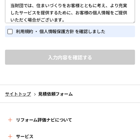
第1条 (ユーザー登録)
当財団では、住まいづくりをお客様とともに考え、より充実
したサービスを提供するために、お客様の個人情報をご提供
1.ユーザー登録は、当サイトのトップページの「新規登録」
いただく場合がございます。
ボタンをクリックしていただき、「ログイン・新規登録画
面」に所定の必要な情報を入力する方法で行ってくださ
また当財団が実施するイベント・セミナー等の関連業務にお
利用規約 ・ 個人情報保護方針 を確認しました
い。
いても、個人情報を収集する場合がございます。
個人を識別しうる個人情報の保護に関しては、以下の事項を
2.ユーザー登録を完了されたお客様には、ユーザー専用ペー
定めるとともに、これを実行し維持することを宣言いたしま
ジ(以下、「マイページ」)が提供されます。
す。
ユーザーは、マイページにおいては、次条に定めるサービ
スを利用いただくことができます。
1.個人情報を取得するに当たって、その利用目的をできる限
3.ユーザー登録は、必ずユーザー本人が行ってください。ま
り特定し、その目的の達成に必要な限度において個人情報
た、ユーザー登録にあたっては、正しい情報のみを入力く
を取得いたします。
ださい。
サイトトップ
見積依頼フォーム
2.個人情報を、本人から直接書面によって取得する場合は、
4.当財団から付与されたＩＤ・パスワード(以下、「アカウン
当財団名、個人情報保護管理者名及び連絡先、利用目的等
ト」)を他人に教えたり、何らかの理由で外部に漏れると、
をお知らせした上で、必要な範囲で個人情報を取得いたし
第三者が当該アカウントを利用してユーザーになりすまし
ます。
リフォーム評価ナビについて
当サイトのサービスを利用する可能性があります。ユー
ザーにおかれては、このことを十分に理解したうえ、アカ
3.個人情報の利用は、本人が同意を与えた利用目的の範囲内
ウントに関しては慎重に管理してください。
で行います。
リフォーム評価ナビとは
サービス