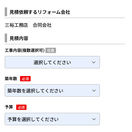
ログインID（メールアドレス）
必須
見積依頼するリフォーム会社
三裕工務店 合同会社
パスワードを入力
必須
見積内容
工事内容(複数選択可)
任意
選択してください
築年数
必須
パスワードを忘れた方
予算
必須