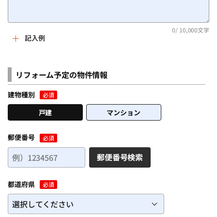
0
/ 10,000文字
記入例
例文）
和室を洋室にリフォームしたいと思っています。
リフォーム予定の物件情報
年数がたっているため、襖や畳も傷んでおり、この機会に、
フローリングにしたり、クロスを張り替えるなど、きれいに
建物種別
必須
できればと思っています。
戸建
マンション
リフォームを考えている部屋は、木造2階建ての2階、広さは8
畳あります。
現在は寝室として利用しています。
郵便番号
必須
郵便番号検索
＜記入するポイント＞
・リフォームをする理由、お困りごと
都道府県
・リフォームで実現したいこと
必須
・リフォーム箇所の詳細情報