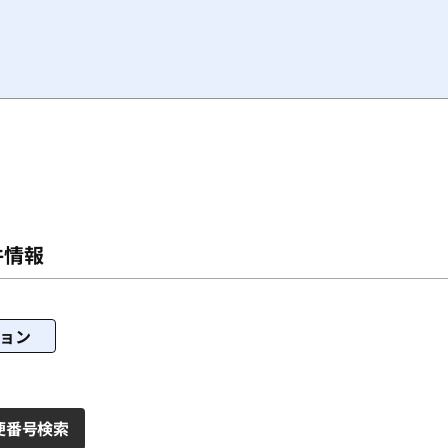
思っています。
件情報
傷んでおり、この機会に、フローリングにしたり、クロスを張り替える
木造2階建ての2階、広さは8畳あります。
ョン
。
便番号検索