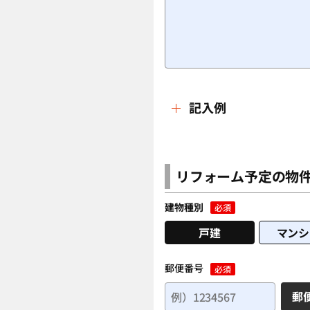
記入例
例文）
和室を洋室にリフォームしたいと
リフォーム予定の物
年数がたっているため、襖や畳も
建物種別
必須
います。
リフォームを考えている部屋は、
戸建
マンシ
現在は寝室として利用しています
郵便番号
必須
郵
＜記入するポイント＞