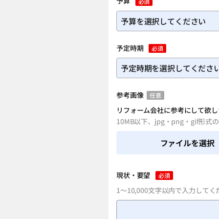
予算
必須
予定時期
必須
参考画像
任意
リフォーム会社に参考にして欲し
10MB以下、jpg・png・gi
ファイルを選択
現状・要望
必須
1～10,000文字以内で入力して