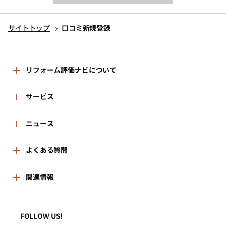
サイトトップ
口コミ新規登録
リフォーム評価ナビについて
リフォーム評価ナビとは
サービス
リフォーム会社を探す
ニュース
運営体制
新着情報
よくある質問
リフォーム事例を見る
はじめての方へ
よくある質問
関連情報
講習会・セミナー
リフォームを相談する
事務局へのお問い合せ
一般財団法人住まいづくりナビセンター
利用規約
連携機関・企業・団体トピックス
リフォームを学ぶ
地域の相談窓口のみなさまへ
FOLLOW US!