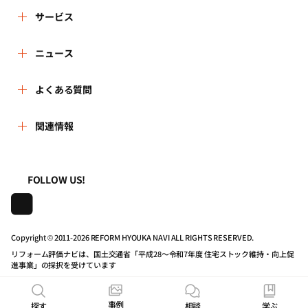
リフォーム評価ナビとは
サービス
リフォーム会社を探す
ニュース
運営体制
新着情報
よくある質問
リフォーム事例を見る
はじめての方へ
よくある質問
関連情報
講習会・セミナー
リフォームを相談する
事務局へのお問い合せ
一般財団法人住まいづくりナビセンター
利用規約
連携機関・企業・団体トピックス
リフォームを学ぶ
地域の相談窓口のみなさまへ
FOLLOW US!
株式会社日本建築住宅センター
プライバシーポリシー
動画で学べるリフォームの基礎知識
リフォーム会社一覧
Copyright © 2011-
2026 REFORM HYOUKA NAVI ALL RIGHTS RESERVED.
動作推奨環境について
マイページの活用
住宅関連機関リンク集
リフォーム評価ナビは、国土交通省「平成28～令和7年度 住宅ストック維持・向上促
進事業」の採択を受けています
公式バナーのダウンロード
リフォーム評価ナビPRO
事例
探す
相談
学ぶ