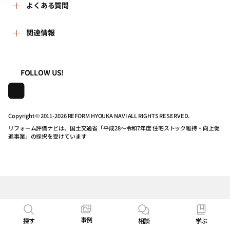
新着情報
よくある質問
リフォーム事例を見る
はじめての方へ
よくある質問
関連情報
講習会・セミナー
リフォームを相談する
事務局へのお問い合せ
一般財団法人住まいづくりナビセンター
利用規約
連携機関・企業・団体トピックス
リフォームを学ぶ
地域の相談窓口のみなさまへ
FOLLOW US!
株式会社日本建築住宅センター
プライバシーポリシー
動画で学べるリフォームの基礎知識
リフォーム会社一覧
Copyright © 2011-
2026 REFORM HYOUKA NAVI ALL RIGHTS RESERVED.
動作推奨環境について
マイページの活用
住宅関連機関リンク集
リフォーム評価ナビは、国土交通省「平成28～令和7年度 住宅ストック維持・向上促
進事業」の採択を受けています
公式バナーのダウンロード
リフォーム評価ナビPRO
リンクポリシー
パスワードを忘れた方へ
事例
探す
相談
学ぶ