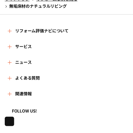
無垢床材のナチュラルリビング
リフォーム評価ナビについて
リフォーム評価ナビとは
サービス
リフォーム会社を探す
ニュース
運営体制
新着情報
よくある質問
リフォーム事例を見る
はじめての方へ
よくある質問
関連情報
講習会・セミナー
リフォームを相談する
事務局へのお問い合せ
一般財団法人住まいづくりナビセンター
利用規約
FOLLOW US!
連携機関・企業・団体トピックス
リフォームを学ぶ
地域の相談窓口のみなさまへ
株式会社日本建築住宅センター
プライバシーポリシー
動画で学べるリフォームの基礎知識
リフォーム会社一覧