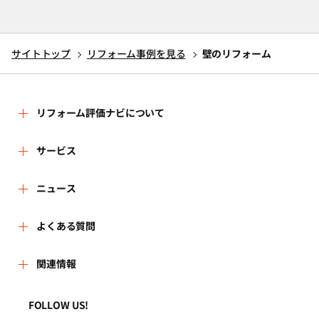
サイトトップ
リフォーム事例を見る
壁のリフォーム
リフォーム評価ナビについて
リフォーム評価ナビとは
サービス
リフォーム会社を探す
ニュース
運営体制
新着情報
よくある質問
リフォーム事例を見る
はじめての方へ
よくある質問
関連情報
講習会・セミナー
リフォームを相談する
事務局へのお問い合せ
一般財団法人住まいづくりナビセンター
利用規約
FOLLOW US!
連携機関・企業・団体トピックス
リフォームを学ぶ
地域の相談窓口のみなさまへ