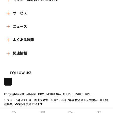
リフォーム評価ナビとは
サービス
リフォーム会社を探す
ニュース
運営体制
新着情報
よくある質問
リフォーム事例を見る
はじめての方へ
よくある質問
関連情報
講習会・セミナー
リフォームを相談する
事務局へのお問い合せ
一般財団法人住まいづくりナビセンター
利用規約
連携機関・企業・団体トピックス
リフォームを学ぶ
地域の相談窓口のみなさまへ
FOLLOW US!
株式会社日本建築住宅センター
プライバシーポリシー
動画で学べるリフォームの基礎知識
リフォーム会社一覧
Copyright © 2011-
2026 REFORM HYOUKA NAVI ALL RIGHTS RESERVED.
動作推奨環境について
マイページの活用
住宅関連機関リンク集
リフォーム評価ナビは、国土交通省「平成28～令和7年度 住宅ストック維持・向上促
進事業」の採択を受けています
公式バナーのダウンロード
リフォーム評価ナビPRO