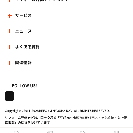
リフォーム評価ナビとは
サービス
リフォーム会社を探す
ニュース
運営体制
新着情報
よくある質問
リフォーム事例を見る
はじめての方へ
よくある質問
関連情報
講習会・セミナー
リフォームを相談する
事務局へのお問い合せ
一般財団法人住まいづくりナビセンター
利用規約
連携機関・企業・団体トピックス
リフォームを学ぶ
地域の相談窓口のみなさまへ
FOLLOW US!
株式会社日本建築住宅センター
プライバシーポリシー
動画で学べるリフォームの基礎知識
リフォーム会社一覧
Copyright © 2011-
2026 REFORM HYOUKA NAVI ALL RIGHTS RESERVED.
動作推奨環境について
マイページの活用
住宅関連機関リンク集
リフォーム評価ナビは、国土交通省「平成28～令和7年度 住宅ストック維持・向上促
進事業」の採択を受けています
公式バナーのダウンロード
リフォーム評価ナビPRO