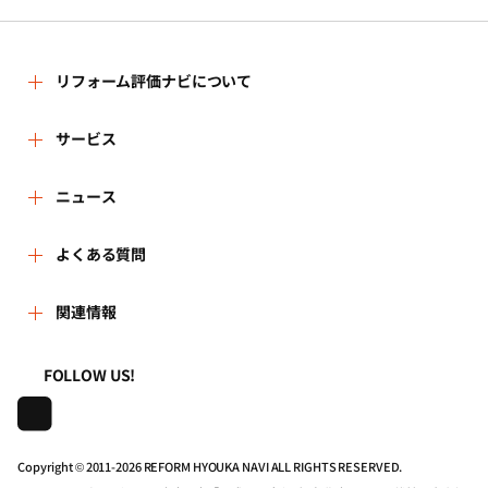
リフォーム評価ナビについて
リフォーム評価ナビとは
サービス
リフォーム会社を探す
ニュース
運営体制
新着情報
よくある質問
リフォーム事例を見る
はじめての方へ
よくある質問
関連情報
講習会・セミナー
リフォームを相談する
事務局へのお問い合せ
一般財団法人住まいづくりナビセンター
利用規約
FOLLOW US!
連携機関・企業・団体トピックス
リフォームを学ぶ
地域の相談窓口のみなさまへ
株式会社日本建築住宅センター
プライバシーポリシー
動画で学べるリフォームの基礎知識
リフォーム会社一覧
Copyright © 2011-
2026 REFORM HYOUKA NAVI ALL RIGHTS RESERVED.