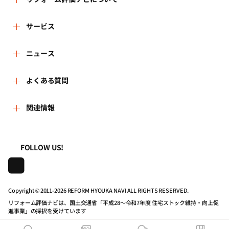
リフォーム評価ナビとは
サービス
リフォーム会社を探す
ニュース
運営体制
新着情報
よくある質問
リフォーム事例を見る
はじめての方へ
よくある質問
関連情報
講習会・セミナー
リフォームを相談する
事務局へのお問い合せ
一般財団法人住まいづくりナビセンター
利用規約
連携機関・企業・団体トピックス
リフォームを学ぶ
地域の相談窓口のみなさまへ
FOLLOW US!
株式会社日本建築住宅センター
プライバシーポリシー
動画で学べるリフォームの基礎知識
リフォーム会社一覧
Copyright © 2011-
2026 REFORM HYOUKA NAVI ALL RIGHTS RESERVED.
動作推奨環境について
マイページの活用
住宅関連機関リンク集
リフォーム評価ナビは、国土交通省「平成28～令和7年度 住宅ストック維持・向上促
進事業」の採択を受けています
公式バナーのダウンロード
リフォーム評価ナビPRO