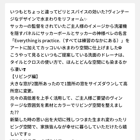
いつもとちょっと違ってピリとスパイスの効いた?️ヴィンテー
ジなデザインで水まわりをリフォーム✨
サッカーの監督をされていたご主人様のイメージから洗濯機
を隠すパネルにサッカーボールとサッカーの神様ペレの名言
「Everything is practice.（すべては練習のなかにある）」を
アートに加えてカッコいい水まわり空間に仕上げました⚽️
こうやって見るといつもご提案している洗面のドレーナは、
タイルとクロスの使い方で、ほんとどんな空間にも染まるか
ら凄い❣️
【リビング編】
大きな窓が2箇所あったので1箇所の窓をサイズダウンして高
所窓に変更。
元々の高低差を上手く活用して、ご主人様ご要望のヴィン
テージな雰囲気を素材とカラーでリビング空間を整えまし
た??
新築した時の思い出を大切に残しつつまた生まれ変わったリ
ビング空間で、家族皆んなが幸せに暮らしていただけたら嬉
しいです☺️