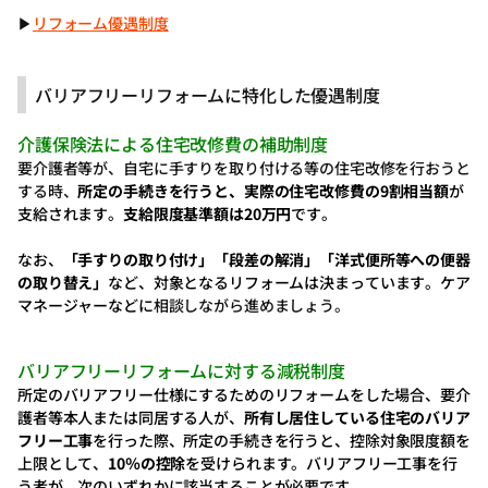
▶
リフォーム優遇制度
バリアフリーリフォームに特化した優遇制度
介護保険法による住宅改修費の補助制度
要介護者等が、自宅に手すりを取り付ける等の住宅改修を行おうと
する時、
所定の手続きを行うと、実際の住宅改修費の9割相当額
が
支給されます。
支給限度基準額は20万円
です。
なお、
「手すりの取り付け」「段差の解消」「洋式便所等への便器
の取り替え」
など、対象となるリフォームは決まっています。ケア
マネージャーなどに
相談しながら進めましょう。
バリアフリーリフォームに対する減税制度
所定のバリアフリー仕様にするためのリフォームをした場合、要介
護者等本人または同居する人が、
所有し居住している住宅のバリア
フリー工事
を行った際、所定の手続きを行うと、控除対象限度額を
上限として、
10％の控除
を受けられます。バリアフリー工事を行
う者が、次のいずれかに該当することが必要です。