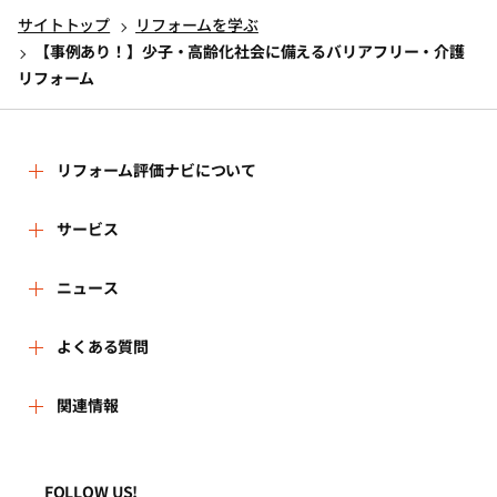
サイトトップ
リフォームを学ぶ
【事例あり！】少子・高齢化社会に備えるバリアフリー・介護
リフォーム
リフォーム評価ナビについて
リフォーム評価ナビとは
サービス
リフォーム会社を探す
ニュース
運営体制
新着情報
よくある質問
リフォーム事例を見る
はじめての方へ
よくある質問
関連情報
講習会・セミナー
リフォームを相談する
事務局へのお問い合せ
一般財団法人住まいづくりナビセンター
利用規約
連携機関・企業・団体トピックス
リフォームを学ぶ
地域の相談窓口のみなさまへ
FOLLOW US!