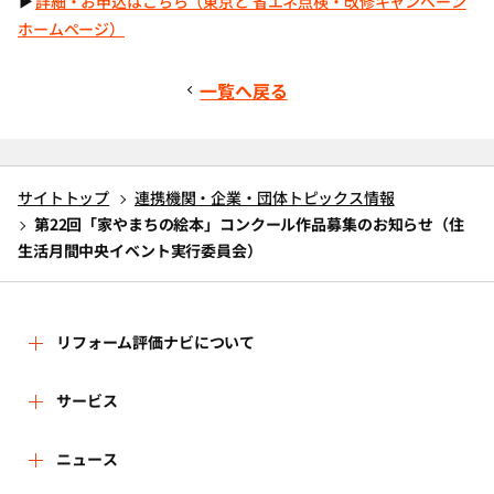
▶
詳細・お申込はこちら（東京と 省エネ点検・改修キャンペーン
ホームページ）
一覧へ戻る
サイトトップ
連携機関・企業・団体トピックス情報
第22回「家やまちの絵本」コンクール作品募集のお知らせ（住
生活月間中央イベント実行委員会）
リフォーム評価ナビについて
リフォーム評価ナビとは
サービス
リフォーム会社を探す
ニュース
運営体制