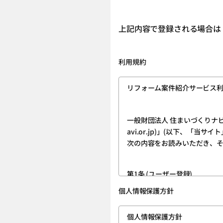
上記内容で登録される場合は
利用規約
リフォーム案件紹介サービス
一般財団法人 住まいづくりナビセ
avi.or.jp)」(以下、「
次の内容をお読みいただき、
第1条 (ユーザー登録)
1.ユーザー登録は、当サイトのトップページの「新規登録」ボタンをクリックしていただき、「ログイン・新規登録画面」に所定の必
個人情報保護方針
要な情報を入力する方法で
個人情報保護方針
2.ユーザー登録を完了された