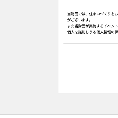
ユーザーは、マイページに
3.ユーザー登録は、必ずユ
当財団では、住まいづくりを
がございます。
4.当財団から付与されたＩＤ・パスワード(以下、「アカウント」)を他人に教えたり、何らかの理由で外部に漏れると、第三者が当該
また当財団が実施するイベン
アカウントを利用してユー
個人を識別しうる個人情報の
十分に理解したうえ、アカ
5.ユーザーは、第三者がユーザーのアカウントを使用したことに起因して、万一何らかの損害や不利益を被ることがあっても、その理
1.個人情報を取得するに当たって、その利用目的をできる限り特定し、その目的の達成に必要な限度において個人情報を取得いたしま
由及び名目の如何を問わず
す。
い。
2.個人情報を、本人から直接書面によって取得する場合は、当財団名、個人情報保護管理者名及び連絡先、利用目的等をお知らせした
上で、必要な範囲で個人情
第2条 (サービスの内容)
3.個人情報の利用は、本人
1.ユーザーは、各種リフォーム関連情報の提供を受けるほか、当サイトを通じて、「評価ナビ登録事業者リスト」に登録されたリ
また、目的外利用を行わな
フォーム事業者(以下、「登
4.保有する個人情報は適切な方法で管理し、法令に基づく場合や、人命・財産の保護などやむを得ない場合を除き、本人の承諾なしに
2.前項に定める照会ないし見積依頼のサービスを利用しようとするときは、当サイトの事業者ページの「問合せる」ボタンないし「見
第三者に開示・提供いたし
積を依頼する(最大5件)」
を入力する方法で行ってく
5.保有する個人情報を利用目的に応じ、必要な範囲内において、正確、かつ、最新の状態で管理し、個人情報の漏洩、改ざん、滅失又
は毀損などに対して、合理
3.ユーザーは登録事業者とリフォーム工事に関する契約を締結することができますが、リフォーム工事に関する契約は、ユーザーと当