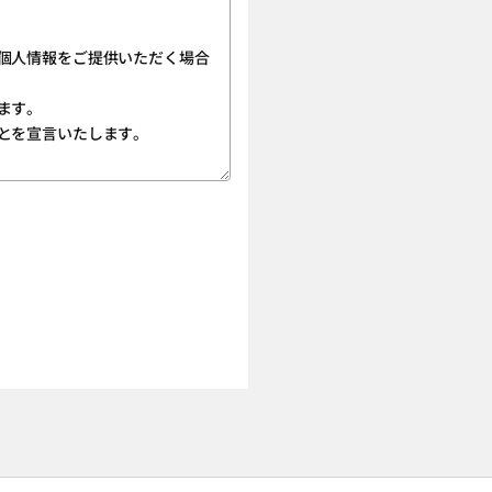
報のみを入力ください。
個人情報をご提供いただく場合
ます。
ザーにおかれては、このことを
とを宣言いたします。
せん。あらかじめご了承くださ
ーム画面」に所定の必要な情報
わせすることができます。