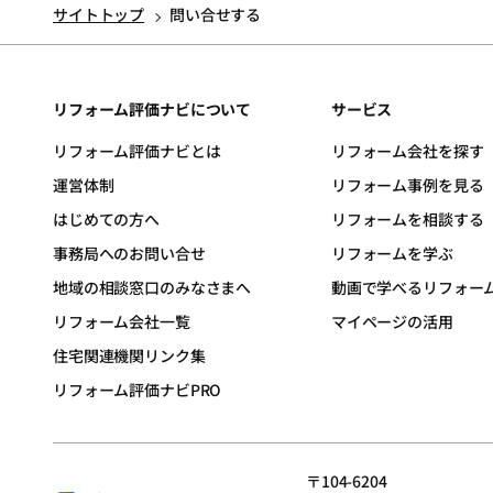
該登録事業者との間での直
サイトトップ
問い合せする
6.個人情報の処理を外部へ委託する場合は、漏洩や第三者への提供を行わないよう、契約により義務づけ適切な管理を、実施いたしま
切関知いたしません。あら
す。
7.保有する個人情報について、本人より自己の情報の開示を求められた場合には、当財団の問合せ窓口まで連絡いただくことにより、
第3条 (顧客満足度評価)
速やかに対応いたします。
リフォーム評価ナビについて
サービス
1.ユーザーは、リフォーム工事が完了したときは、当該リフォーム工事を実施した登録事業者に対する、提案力、価格の妥当性、工事
また、開示の結果、誤った
の仕上げ等についての実体験
リフォーム評価ナビとは
リフォーム会社を探す
8.保有する個人情報について、本人より自己の情報について利用又は第三者への提供を拒まれる場合には、当財団の問合せ窓口まで連
力することができます。
運営体制
リフォーム事例を見る
絡いただくことにより、こ
2.口コミ評価は、当サイトの「口コミ評価を投稿する」ボタンをクリックしていただき、「口コミ評価を入力画面」に所定のフォーム
はじめての方へ
リフォームを相談する
9.保有する個人情報につい
に必要な情報を入力して行
事務局へのお問い合せ
リフォームを学ぶ
れもご注意ください。
10.保有する個人情報に関し
地域の相談窓口のみなさまへ
動画で学べるリフォー
(1)法令違反、犯罪行為、
11.個人情報保護マネジメン
リフォーム会社一覧
マイページの活用
(2)誹謗中傷など他者の
住宅関連機関リンク集
(3)第三者の著作権その他
個人情報に関するお問い合せ
リフォーム評価ナビPRO
(4)自己または第三者の営
一般財団法人 住まいづくりナ
(5)差別的な表現
〒104-6204 東京都中央区晴海
〒104-6204
TEL：03-5166-9053