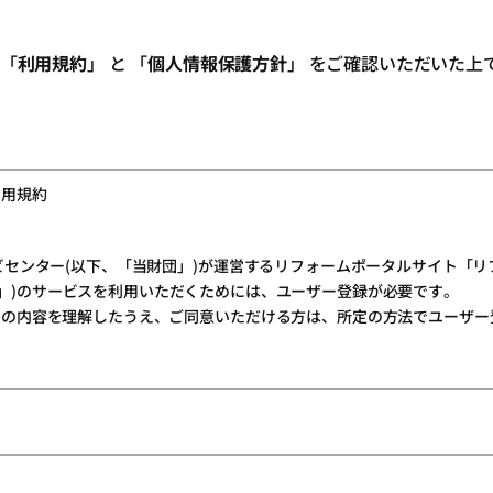
 「
利用規約
」 と 「
個人情報保護方針
」 をご確認いただいた上
利用規約
ンター(以下、「当財団」)が運営するリフォームポータルサイト「リフォーム評
当サイト」)のサービスを利用いただくためには、ユーザー登録が必要です。
その内容を理解したうえ、ご同意いただける方は、所定の方法でユーザー
行ってください。
お客様には、ユーザー専用ページ(以下、「マイページ」)が提供されます