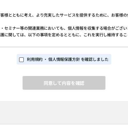
おいては、次条に定めるサービスを利用いただくことができます。
ーザー本人が行ってください。また、ユーザー登録にあたっては、正しい情
お客様とともに考え、より充実したサービスを提供するために、お客様の
ト・セミナー等の関連業務においても、個人情報を収集する場合がござい
ザーになりすまし当サイトのサービスを利用する可能性があります。ユー
保護に関しては、以下の事項を定めるとともに、これを実行し維持するこ
ウントに関しては慎重に管理してください。
、当財団に対して損害の賠償、原状回復その他の請求をすることはできま
利用規約 ・ 個人情報保護方針 を確認しました
報を取得いたします。
が同意を与えた利用目的の範囲内で行います。
いため、必要な対策を講じる手順を確立し、実施いたします。
録事業者」)への照会、見積依頼のサービスを利用することができます。
ません。
ボタンをクリックしていただき、「お問合せ画面」ないし「見積依頼フォ
ださい。この方法により、ユーザーが希望する登録事業者へ直接お問い合
的な安全対策を講じ、予防並びに是正に努めます。