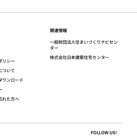
受などに関しては、当財団は一
関連情報
。
ミ評価」)を、所定の方法で入
一般財団法人住まいづくりナビセン
ター
株式会社日本建築住宅センター
ポリシー
に対応いたします。
であってはなりません。くれぐ
について
ダウンロード
ー
忘れた方へ
FOLLOW US!