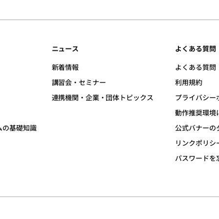
接の契約となります。それゆえ、契約に関する質問、クレーム、代金の授
かじめご了承ください。
ニュース
よくある質問
情報があり、訂正や削除が求められる場合には、速やかにこれに応じます
に基づいた評価および自由な感想並びに施工前後の写真等(以下、「口コ
新着情報
よくある質問
講習会・セミナー
利用規約
れに対応いたします。
連携機関・企業・団体トピックス
プライバシー
ての苦情・相談は、当財団の問合せ窓口まで連絡いただくことにより、これ
ってください。ただし、口コミ評価の内容は、次に掲げる内容を含むもの
動作推奨環境
て適用される法令、国が定める指針その他の規範を、遵守いたします。
ムの基礎知識
公式バナーの
その他公序良俗に反するもの
トシステムを定め、これを定期的に見直し、継続的に改善いたします。
リンクポリシ
名誉、信用、評判を侵害・毀損するもの
パスワードを
の権利を侵害するもの
先
業活動の広告・宣伝等
ビセンター リフォーム評価ナビ事務局 個人情報担当係
1-8-12 晴海トリトンスクエア オフィスタワーZ 4階