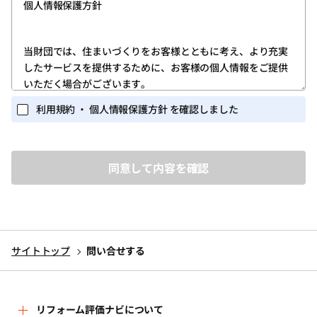
個人情報保護方針
します。
第1条 (ユーザー登録)
当財団では、住まいづくりをお客様とともに考え、より充実
したサービスを提供するために、お客様の個人情報をご提供
1.ユーザー登録は、当サイトのトップページの「新規登録」
いただく場合がございます。
ボタンをクリックしていただき、「ログイン・新規登録画
面」に所定の必要な情報を入力する方法で行ってくださ
また当財団が実施するイベント・セミナー等の関連業務にお
利用規約 ・ 個人情報保護方針 を確認しました
い。
いても、個人情報を収集する場合がございます。
個人を識別しうる個人情報の保護に関しては、以下の事項を
2.ユーザー登録を完了されたお客様には、ユーザー専用ペー
定めるとともに、これを実行し維持することを宣言いたしま
ジ(以下、「マイページ」)が提供されます。
す。
ユーザーは、マイページにおいては、次条に定めるサービ
スを利用いただくことができます。
1.個人情報を取得するに当たって、その利用目的をできる限
3.ユーザー登録は、必ずユーザー本人が行ってください。ま
り特定し、その目的の達成に必要な限度において個人情報
た、ユーザー登録にあたっては、正しい情報のみを入力く
を取得いたします。
ださい。
サイトトップ
問い合せする
2.個人情報を、本人から直接書面によって取得する場合は、
4.当財団から付与されたＩＤ・パスワード(以下、「アカウン
当財団名、個人情報保護管理者名及び連絡先、利用目的等
ト」)を他人に教えたり、何らかの理由で外部に漏れると、
をお知らせした上で、必要な範囲で個人情報を取得いたし
第三者が当該アカウントを利用してユーザーになりすまし
ます。
リフォーム評価ナビについて
当サイトのサービスを利用する可能性があります。ユー