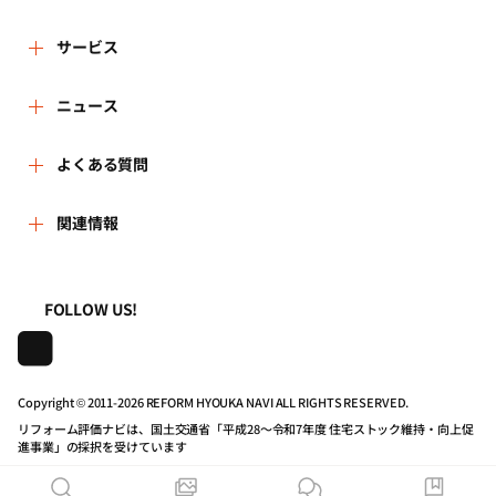
ザーにおかれては、このことを十分に理解したうえ、アカ
3.個人情報の利用は、本人が同意を与えた利用目的の範囲内
ウントに関しては慎重に管理してください。
で行います。
リフォーム評価ナビとは
サービス
また、目的外利用を行わないため、必要な対策を講じる手
5.ユーザーは、第三者がユーザーのアカウントを使用したこ
順を確立し、実施いたします。
とに起因して、万一何らかの損害や不利益を被ることが
リフォーム会社を探す
ニュース
運営体制
あっても、その理由及び名目の如何を問わず、当財団に対
4.保有する個人情報は適切な方法で管理し、法令に基づく場
して損害の賠償、原状回復その他の請求をすることはでき
合や、人命・財産の保護などやむを得ない場合を除き、本
新着情報
よくある質問
リフォーム事例を見る
はじめての方へ
ません。あらかじめご了承ください。
人の承諾なしに第三者に開示・提供いたしません。
5.保有する個人情報を利用目的に応じ、必要な範囲内におい
よくある質問
関連情報
講習会・セミナー
リフォームを相談する
事務局へのお問い合せ
第2条 (サービスの内容)
て、正確、かつ、最新の状態で管理し、個人情報の漏洩、
改ざん、滅失又は毀損などに対して、合理的な安全対策を
1.ユーザーは、各種リフォーム関連情報の提供を受けるほ
一般財団法人住まいづくりナビセンター
利用規約
講じ、予防並びに是正に努めます。
連携機関・企業・団体トピックス
リフォームを学ぶ
地域の相談窓口のみなさまへ
か、当サイトを通じて、「評価ナビ登録事業者リスト」に
FOLLOW US!
登録されたリフォーム事業者(以下、「登録事業者」)への
6.個人情報の処理を外部へ委託する場合は、漏洩や第三者へ
照会、見積依頼のサービスを利用することができます。
株式会社日本建築住宅センター
プライバシーポリシー
の提供を行わないよう、契約により義務づけ適切な管理
動画で学べるリフォームの基礎知識
リフォーム会社一覧
を、実施いたします。
2.前項に定める照会ないし見積依頼のサービスを利用しよう
Copyright © 2011-
2026 REFORM HYOUKA NAVI ALL RIGHTS RESERVED.
とするときは、当サイトの事業者ページの「問合せる」ボ
動作推奨環境について
マイページの活用
7.保有する個人情報について、本人より自己の情報の開示を
住宅関連機関リンク集
タンないし「見積を依頼する(最大5件)」ボタンをクリック
リフォーム評価ナビは、国土交通省「平成28～令和7年度 住宅ストック維持・向上促
求められた場合には、当財団の問合せ窓口まで連絡いただ
進事業」の採択を受けています
していただき、「お問合せ画面」ないし「見積依頼フォー
くことにより、速やかに対応いたします。
公式バナーのダウンロード
ム画面」に所定の必要な情報を入力する方法で行ってくだ
リフォーム評価ナビPRO
また、開示の結果、誤った情報があり、訂正や削除が求め