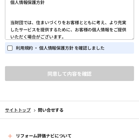
個人情報保護方針
します。
第1条 (ユーザー登録)
当財団では、住まいづくりをお客様とともに考え、より充実
したサービスを提供するために、お客様の個人情報をご提供
1.ユーザー登録は、当サイトのトップページの「新規登録」
いただく場合がございます。
ボタンをクリックしていただき、「ログイン・新規登録画
面」に所定の必要な情報を入力する方法で行ってくださ
また当財団が実施するイベント・セミナー等の関連業務にお
利用規約 ・ 個人情報保護方針 を確認しました
い。
いても、個人情報を収集する場合がございます。
個人を識別しうる個人情報の保護に関しては、以下の事項を
2.ユーザー登録を完了されたお客様には、ユーザー専用ペー
定めるとともに、これを実行し維持することを宣言いたしま
ジ(以下、「マイページ」)が提供されます。
す。
ユーザーは、マイページにおいては、次条に定めるサービ
スを利用いただくことができます。
1.個人情報を取得するに当たって、その利用目的をできる限
3.ユーザー登録は、必ずユーザー本人が行ってください。ま
り特定し、その目的の達成に必要な限度において個人情報
た、ユーザー登録にあたっては、正しい情報のみを入力く
を取得いたします。
ださい。
サイトトップ
問い合せする
2.個人情報を、本人から直接書面によって取得する場合は、
4.当財団から付与されたＩＤ・パスワード(以下、「アカウン
当財団名、個人情報保護管理者名及び連絡先、利用目的等
ト」)を他人に教えたり、何らかの理由で外部に漏れると、
をお知らせした上で、必要な範囲で個人情報を取得いたし
第三者が当該アカウントを利用してユーザーになりすまし
ます。
リフォーム評価ナビについて
当サイトのサービスを利用する可能性があります。ユー