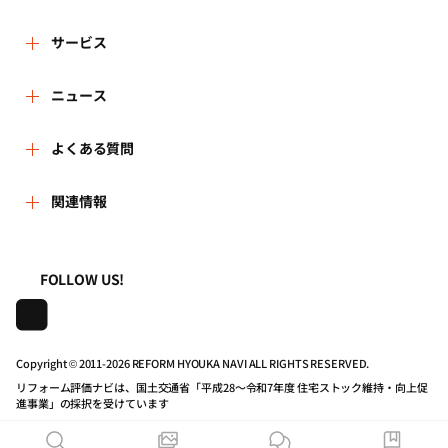
ザーにおかれては、このことを十分に理解したうえ、アカ
3.個人情報の利用は、本人が同意を与えた利用目的の範囲内
ウントに関しては慎重に管理してください。
で行います。
リフォーム評価ナビとは
サービス
また、目的外利用を行わないため、必要な対策を講じる手
5.ユーザーは、第三者がユーザーのアカウントを使用したこ
順を確立し、実施いたします。
とに起因して、万一何らかの損害や不利益を被ることが
リフォーム会社を探す
ニュース
運営体制
あっても、その理由及び名目の如何を問わず、当財団に対
4.保有する個人情報は適切な方法で管理し、法令に基づく場
して損害の賠償、原状回復その他の請求をすることはでき
合や、人命・財産の保護などやむを得ない場合を除き、本
新着情報
よくある質問
リフォーム事例を見る
はじめての方へ
ません。あらかじめご了承ください。
人の承諾なしに第三者に開示・提供いたしません。
5.保有する個人情報を利用目的に応じ、必要な範囲内におい
よくある質問
関連情報
講習会・セミナー
リフォームを相談する
事務局へのお問い合せ
第2条 (サービスの内容)
て、正確、かつ、最新の状態で管理し、個人情報の漏洩、
改ざん、滅失又は毀損などに対して、合理的な安全対策を
1.ユーザーは、各種リフォーム関連情報の提供を受けるほ
一般財団法人住まいづくりナビセンター
利用規約
講じ、予防並びに是正に努めます。
連携機関・企業・団体トピックス
リフォームを学ぶ
地域の相談窓口のみなさまへ
か、当サイトを通じて、「評価ナビ登録事業者リスト」に
FOLLOW US!
登録されたリフォーム事業者(以下、「登録事業者」)への
6.個人情報の処理を外部へ委託する場合は、漏洩や第三者へ
照会、見積依頼のサービスを利用することができます。
株式会社日本建築住宅センター
プライバシーポリシー
の提供を行わないよう、契約により義務づけ適切な管理
動画で学べるリフォームの基礎知識
リフォーム会社一覧
を、実施いたします。
2.前項に定める照会ないし見積依頼のサービスを利用しよう
Copyright © 2011-
2026 REFORM HYOUKA NAVI ALL RIGHTS RESERVED.
とするときは、当サイトの事業者ページの「問合せる」ボ
動作推奨環境について
マイページの活用
7.保有する個人情報について、本人より自己の情報の開示を
住宅関連機関リンク集
タンないし「見積を依頼する(最大5件)」ボタンをクリック
リフォーム評価ナビは、国土交通省「平成28～令和7年度 住宅ストック維持・向上促
求められた場合には、当財団の問合せ窓口まで連絡いただ
進事業」の採択を受けています
していただき、「お問合せ画面」ないし「見積依頼フォー
くことにより、速やかに対応いたします。
公式バナーのダウンロード
ム画面」に所定の必要な情報を入力する方法で行ってくだ
リフォーム評価ナビPRO
また、開示の結果、誤った情報があり、訂正や削除が求め