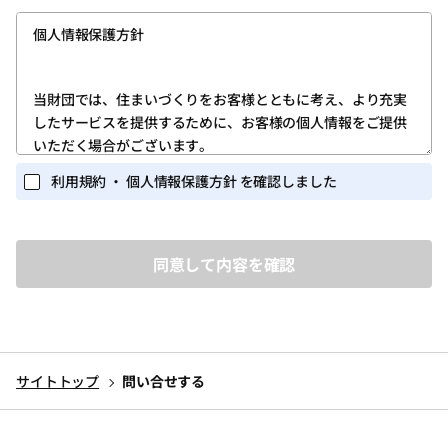
意いただける方は、所定の方法でユーザー登録をお願いいた
個人情報保護方針
します。
第1条 (ユーザー登録)
当財団では、住まいづくりをお客様とともに考え、より充実
したサービスを提供するために、お客様の個人情報をご提供
1.ユーザー登録は、当サイトのトップページの「新規登録」
いただく場合がございます。
ボタンをクリックしていただき、「ログイン・新規登録画
面」に所定の必要な情報を入力する方法で行ってくださ
また当財団が実施するイベント・セミナー等の関連業務にお
利用規約 ・ 個人情報保護方針 を確認しました
い。
いても、個人情報を収集する場合がございます。
個人を識別しうる個人情報の保護に関しては、以下の事項を
2.ユーザー登録を完了されたお客様には、ユーザー専用ペー
定めるとともに、これを実行し維持することを宣言いたしま
ジ(以下、「マイページ」)が提供されます。
す。
ユーザーは、マイページにおいては、次条に定めるサービ
スを利用いただくことができます。
1.個人情報を取得するに当たって、その利用目的をできる限
3.ユーザー登録は、必ずユーザー本人が行ってください。ま
り特定し、その目的の達成に必要な限度において個人情報
た、ユーザー登録にあたっては、正しい情報のみを入力く
を取得いたします。
ださい。
サイトトップ
問い合せする
2.個人情報を、本人から直接書面によって取得する場合は、
4.当財団から付与されたＩＤ・パスワード(以下、「アカウン
当財団名、個人情報保護管理者名及び連絡先、利用目的等
ト」)を他人に教えたり、何らかの理由で外部に漏れると、
をお知らせした上で、必要な範囲で個人情報を取得いたし
第三者が当該アカウントを利用してユーザーになりすまし