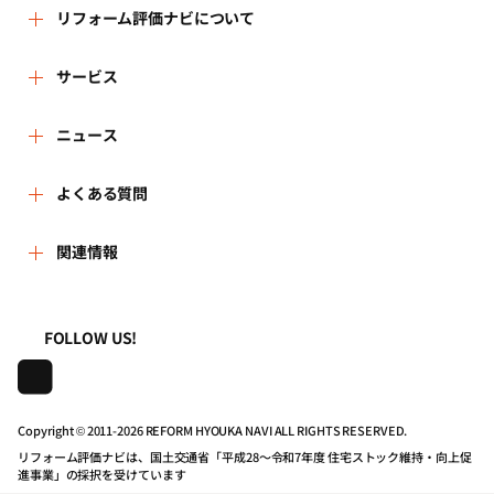
ます。
リフォーム評価ナビについて
当サイトのサービスを利用する可能性があります。ユー
ザーにおかれては、このことを十分に理解したうえ、アカ
3.個人情報の利用は、本人が同意を与えた利用目的の範囲内
ウントに関しては慎重に管理してください。
で行います。
リフォーム評価ナビとは
サービス
また、目的外利用を行わないため、必要な対策を講じる手
5.ユーザーは、第三者がユーザーのアカウントを使用したこ
順を確立し、実施いたします。
とに起因して、万一何らかの損害や不利益を被ることが
リフォーム会社を探す
ニュース
運営体制
あっても、その理由及び名目の如何を問わず、当財団に対
4.保有する個人情報は適切な方法で管理し、法令に基づく場
して損害の賠償、原状回復その他の請求をすることはでき
合や、人命・財産の保護などやむを得ない場合を除き、本
新着情報
よくある質問
リフォーム事例を見る
はじめての方へ
ません。あらかじめご了承ください。
人の承諾なしに第三者に開示・提供いたしません。
5.保有する個人情報を利用目的に応じ、必要な範囲内におい
よくある質問
関連情報
講習会・セミナー
リフォームを相談する
事務局へのお問い合せ
第2条 (サービスの内容)
て、正確、かつ、最新の状態で管理し、個人情報の漏洩、
改ざん、滅失又は毀損などに対して、合理的な安全対策を
1.ユーザーは、各種リフォーム関連情報の提供を受けるほ
一般財団法人住まいづくりナビセンター
利用規約
講じ、予防並びに是正に努めます。
連携機関・企業・団体トピックス
リフォームを学ぶ
地域の相談窓口のみなさまへ
か、当サイトを通じて、「評価ナビ登録事業者リスト」に
FOLLOW US!
登録されたリフォーム事業者(以下、「登録事業者」)への
6.個人情報の処理を外部へ委託する場合は、漏洩や第三者へ
照会、見積依頼のサービスを利用することができます。
株式会社日本建築住宅センター
プライバシーポリシー
の提供を行わないよう、契約により義務づけ適切な管理
動画で学べるリフォームの基礎知識
リフォーム会社一覧
を、実施いたします。
2.前項に定める照会ないし見積依頼のサービスを利用しよう
Copyright © 2011-
2026 REFORM HYOUKA NAVI ALL RIGHTS RESERVED.
とするときは、当サイトの事業者ページの「問合せる」ボ
動作推奨環境について
マイページの活用
7.保有する個人情報について、本人より自己の情報の開示を
住宅関連機関リンク集
タンないし「見積を依頼する(最大5件)」ボタンをクリック
リフォーム評価ナビは、国土交通省「平成28～令和7年度 住宅ストック維持・向上促
求められた場合には、当財団の問合せ窓口まで連絡いただ
進事業」の採択を受けています
していただき、「お問合せ画面」ないし「見積依頼フォー
くことにより、速やかに対応いたします。