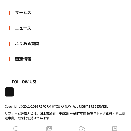
ザーにおかれては、このことを十分に理解したうえ、アカ
3.個人情報の利用は、本人が同意を与えた利用目的の範囲内
ウントに関しては慎重に管理してください。
で行います。
リフォーム評価ナビとは
サービス
また、目的外利用を行わないため、必要な対策を講じる手
5.ユーザーは、第三者がユーザーのアカウントを使用したこ
順を確立し、実施いたします。
とに起因して、万一何らかの損害や不利益を被ることが
リフォーム会社を探す
ニュース
運営体制
あっても、その理由及び名目の如何を問わず、当財団に対
4.保有する個人情報は適切な方法で管理し、法令に基づく場
して損害の賠償、原状回復その他の請求をすることはでき
合や、人命・財産の保護などやむを得ない場合を除き、本
新着情報
よくある質問
リフォーム事例を見る
はじめての方へ
ません。あらかじめご了承ください。
人の承諾なしに第三者に開示・提供いたしません。
5.保有する個人情報を利用目的に応じ、必要な範囲内におい
よくある質問
関連情報
講習会・セミナー
リフォームを相談する
事務局へのお問い合せ
第2条 (サービスの内容)
て、正確、かつ、最新の状態で管理し、個人情報の漏洩、
改ざん、滅失又は毀損などに対して、合理的な安全対策を
1.ユーザーは、各種リフォーム関連情報の提供を受けるほ
一般財団法人住まいづくりナビセンター
利用規約
講じ、予防並びに是正に努めます。
連携機関・企業・団体トピックス
リフォームを学ぶ
地域の相談窓口のみなさまへ
か、当サイトを通じて、「評価ナビ登録事業者リスト」に
FOLLOW US!
登録されたリフォーム事業者(以下、「登録事業者」)への
6.個人情報の処理を外部へ委託する場合は、漏洩や第三者へ
照会、見積依頼のサービスを利用することができます。
株式会社日本建築住宅センター
プライバシーポリシー
の提供を行わないよう、契約により義務づけ適切な管理
動画で学べるリフォームの基礎知識
リフォーム会社一覧
を、実施いたします。
2.前項に定める照会ないし見積依頼のサービスを利用しよう
Copyright © 2011-
2026 REFORM HYOUKA NAVI ALL RIGHTS RESERVED.
とするときは、当サイトの事業者ページの「問合せる」ボ
動作推奨環境について
マイページの活用
7.保有する個人情報について、本人より自己の情報の開示を
住宅関連機関リンク集
タンないし「見積を依頼する(最大5件)」ボタンをクリック
リフォーム評価ナビは、国土交通省「平成28～令和7年度 住宅ストック維持・向上促
求められた場合には、当財団の問合せ窓口まで連絡いただ
進事業」の採択を受けています
していただき、「お問合せ画面」ないし「見積依頼フォー
くことにより、速やかに対応いたします。
公式バナーのダウンロード
ム画面」に所定の必要な情報を入力する方法で行ってくだ
リフォーム評価ナビPRO
また、開示の結果、誤った情報があり、訂正や削除が求め