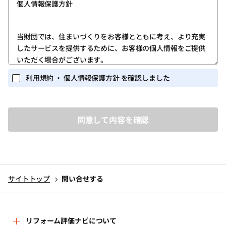
個人情報保護方針
します。
第1条 (ユーザー登録)
当財団では、住まいづくりをお客様とともに考え、より充実
したサービスを提供するために、お客様の個人情報をご提供
1.ユーザー登録は、当サイトのトップページの「新規登録」
いただく場合がございます。
ボタンをクリックしていただき、「ログイン・新規登録画
面」に所定の必要な情報を入力する方法で行ってくださ
また当財団が実施するイベント・セミナー等の関連業務にお
利用規約 ・ 個人情報保護方針 を確認しました
い。
いても、個人情報を収集する場合がございます。
個人を識別しうる個人情報の保護に関しては、以下の事項を
2.ユーザー登録を完了されたお客様には、ユーザー専用ペー
定めるとともに、これを実行し維持することを宣言いたしま
ジ(以下、「マイページ」)が提供されます。
す。
ユーザーは、マイページにおいては、次条に定めるサービ
スを利用いただくことができます。
1.個人情報を取得するに当たって、その利用目的をできる限
3.ユーザー登録は、必ずユーザー本人が行ってください。ま
り特定し、その目的の達成に必要な限度において個人情報
た、ユーザー登録にあたっては、正しい情報のみを入力く
を取得いたします。
ださい。
サイトトップ
問い合せする
2.個人情報を、本人から直接書面によって取得する場合は、
4.当財団から付与されたＩＤ・パスワード(以下、「アカウン
当財団名、個人情報保護管理者名及び連絡先、利用目的等
ト」)を他人に教えたり、何らかの理由で外部に漏れると、
をお知らせした上で、必要な範囲で個人情報を取得いたし
第三者が当該アカウントを利用してユーザーになりすまし
ます。
リフォーム評価ナビについて
当サイトのサービスを利用する可能性があります。ユー