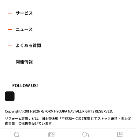
ザーにおかれては、このことを十分に理解したうえ、アカ
3.個人情報の利用は、本人が同意を与えた利用目的の範囲内
ウントに関しては慎重に管理してください。
で行います。
リフォーム評価ナビとは
サービス
また、目的外利用を行わないため、必要な対策を講じる手
5.ユーザーは、第三者がユーザーのアカウントを使用したこ
順を確立し、実施いたします。
とに起因して、万一何らかの損害や不利益を被ることが
リフォーム会社を探す
ニュース
運営体制
あっても、その理由及び名目の如何を問わず、当財団に対
4.保有する個人情報は適切な方法で管理し、法令に基づく場
して損害の賠償、原状回復その他の請求をすることはでき
合や、人命・財産の保護などやむを得ない場合を除き、本
新着情報
よくある質問
リフォーム事例を見る
はじめての方へ
ません。あらかじめご了承ください。
人の承諾なしに第三者に開示・提供いたしません。
5.保有する個人情報を利用目的に応じ、必要な範囲内におい
よくある質問
関連情報
講習会・セミナー
リフォームを相談する
事務局へのお問い合せ
第2条 (サービスの内容)
て、正確、かつ、最新の状態で管理し、個人情報の漏洩、
改ざん、滅失又は毀損などに対して、合理的な安全対策を
1.ユーザーは、各種リフォーム関連情報の提供を受けるほ
一般財団法人住まいづくりナビセンター
利用規約
講じ、予防並びに是正に努めます。
連携機関・企業・団体トピックス
リフォームを学ぶ
地域の相談窓口のみなさまへ
か、当サイトを通じて、「評価ナビ登録事業者リスト」に
FOLLOW US!
登録されたリフォーム事業者(以下、「登録事業者」)への
6.個人情報の処理を外部へ委託する場合は、漏洩や第三者へ
照会、見積依頼のサービスを利用することができます。
株式会社日本建築住宅センター
プライバシーポリシー
の提供を行わないよう、契約により義務づけ適切な管理
動画で学べるリフォームの基礎知識
リフォーム会社一覧
を、実施いたします。
2.前項に定める照会ないし見積依頼のサービスを利用しよう
Copyright © 2011-
2026 REFORM HYOUKA NAVI ALL RIGHTS RESERVED.
とするときは、当サイトの事業者ページの「問合せる」ボ
動作推奨環境について
マイページの活用
7.保有する個人情報について、本人より自己の情報の開示を
住宅関連機関リンク集
タンないし「見積を依頼する(最大5件)」ボタンをクリック
リフォーム評価ナビは、国土交通省「平成28～令和7年度 住宅ストック維持・向上促
求められた場合には、当財団の問合せ窓口まで連絡いただ
進事業」の採択を受けています
していただき、「お問合せ画面」ないし「見積依頼フォー
くことにより、速やかに対応いたします。
公式バナーのダウンロード
ム画面」に所定の必要な情報を入力する方法で行ってくだ
リフォーム評価ナビPRO
また、開示の結果、誤った情報があり、訂正や削除が求め