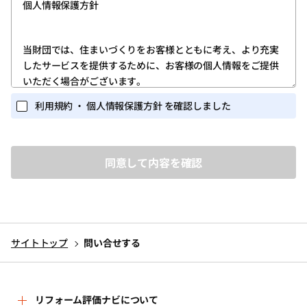
個人情報保護方針
します。
第1条 (ユーザー登録)
当財団では、住まいづくりをお客様とともに考え、より充実
したサービスを提供するために、お客様の個人情報をご提供
1.ユーザー登録は、当サイトのトップページの「新規登録」
いただく場合がございます。
ボタンをクリックしていただき、「ログイン・新規登録画
面」に所定の必要な情報を入力する方法で行ってくださ
また当財団が実施するイベント・セミナー等の関連業務にお
利用規約 ・ 個人情報保護方針 を確認しました
い。
いても、個人情報を収集する場合がございます。
個人を識別しうる個人情報の保護に関しては、以下の事項を
2.ユーザー登録を完了されたお客様には、ユーザー専用ペー
定めるとともに、これを実行し維持することを宣言いたしま
ジ(以下、「マイページ」)が提供されます。
す。
ユーザーは、マイページにおいては、次条に定めるサービ
スを利用いただくことができます。
1.個人情報を取得するに当たって、その利用目的をできる限
3.ユーザー登録は、必ずユーザー本人が行ってください。ま
り特定し、その目的の達成に必要な限度において個人情報
た、ユーザー登録にあたっては、正しい情報のみを入力く
を取得いたします。
ださい。
サイトトップ
問い合せする
2.個人情報を、本人から直接書面によって取得する場合は、
4.当財団から付与されたＩＤ・パスワード(以下、「アカウン
当財団名、個人情報保護管理者名及び連絡先、利用目的等
ト」)を他人に教えたり、何らかの理由で外部に漏れると、
をお知らせした上で、必要な範囲で個人情報を取得いたし
第三者が当該アカウントを利用してユーザーになりすまし
ます。
リフォーム評価ナビについて
当サイトのサービスを利用する可能性があります。ユー