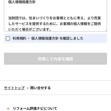
個人情報保護方針
します。
第1条 (ユーザー登録)
当財団では、住まいづくりをお客様とともに考え、より充実
したサービスを提供するために、お客様の個人情報をご提供
1.ユーザー登録は、当サイトのトップページの「新規登録」
いただく場合がございます。
ボタンをクリックしていただき、「ログイン・新規登録画
面」に所定の必要な情報を入力する方法で行ってくださ
また当財団が実施するイベント・セミナー等の関連業務にお
利用規約 ・ 個人情報保護方針 を確認しました
い。
いても、個人情報を収集する場合がございます。
個人を識別しうる個人情報の保護に関しては、以下の事項を
2.ユーザー登録を完了されたお客様には、ユーザー専用ペー
定めるとともに、これを実行し維持することを宣言いたしま
ジ(以下、「マイページ」)が提供されます。
す。
ユーザーは、マイページにおいては、次条に定めるサービ
スを利用いただくことができます。
1.個人情報を取得するに当たって、その利用目的をできる限
3.ユーザー登録は、必ずユーザー本人が行ってください。ま
り特定し、その目的の達成に必要な限度において個人情報
た、ユーザー登録にあたっては、正しい情報のみを入力く
を取得いたします。
ださい。
サイトトップ
問い合せする
2.個人情報を、本人から直接書面によって取得する場合は、
4.当財団から付与されたＩＤ・パスワード(以下、「アカウン
当財団名、個人情報保護管理者名及び連絡先、利用目的等
ト」)を他人に教えたり、何らかの理由で外部に漏れると、
をお知らせした上で、必要な範囲で個人情報を取得いたし
第三者が当該アカウントを利用してユーザーになりすまし
ます。
リフォーム評価ナビについて
当サイトのサービスを利用する可能性があります。ユー