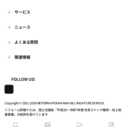
ザーにおかれては、このことを十分に理解したうえ、アカ
3.個人情報の利用は、本人が同意を与えた利用目的の範囲内
ウントに関しては慎重に管理してください。
で行います。
リフォーム評価ナビとは
サービス
また、目的外利用を行わないため、必要な対策を講じる手
5.ユーザーは、第三者がユーザーのアカウントを使用したこ
順を確立し、実施いたします。
とに起因して、万一何らかの損害や不利益を被ることが
リフォーム会社を探す
ニュース
運営体制
あっても、その理由及び名目の如何を問わず、当財団に対
4.保有する個人情報は適切な方法で管理し、法令に基づく場
して損害の賠償、原状回復その他の請求をすることはでき
合や、人命・財産の保護などやむを得ない場合を除き、本
新着情報
よくある質問
リフォーム事例を見る
はじめての方へ
ません。あらかじめご了承ください。
人の承諾なしに第三者に開示・提供いたしません。
5.保有する個人情報を利用目的に応じ、必要な範囲内におい
よくある質問
関連情報
講習会・セミナー
リフォームを相談する
事務局へのお問い合せ
第2条 (サービスの内容)
て、正確、かつ、最新の状態で管理し、個人情報の漏洩、
改ざん、滅失又は毀損などに対して、合理的な安全対策を
1.ユーザーは、各種リフォーム関連情報の提供を受けるほ
一般財団法人住まいづくりナビセンター
利用規約
講じ、予防並びに是正に努めます。
連携機関・企業・団体トピックス
リフォームを学ぶ
地域の相談窓口のみなさまへ
か、当サイトを通じて、「評価ナビ登録事業者リスト」に
FOLLOW US!
登録されたリフォーム事業者(以下、「登録事業者」)への
6.個人情報の処理を外部へ委託する場合は、漏洩や第三者へ
照会、見積依頼のサービスを利用することができます。
株式会社日本建築住宅センター
プライバシーポリシー
の提供を行わないよう、契約により義務づけ適切な管理
動画で学べるリフォームの基礎知識
リフォーム会社一覧
を、実施いたします。
2.前項に定める照会ないし見積依頼のサービスを利用しよう
Copyright © 2011-
2026 REFORM HYOUKA NAVI ALL RIGHTS RESERVED.
とするときは、当サイトの事業者ページの「問合せる」ボ
動作推奨環境について
マイページの活用
7.保有する個人情報について、本人より自己の情報の開示を
住宅関連機関リンク集
タンないし「見積を依頼する(最大5件)」ボタンをクリック
リフォーム評価ナビは、国土交通省「平成28～令和7年度 住宅ストック維持・向上促
求められた場合には、当財団の問合せ窓口まで連絡いただ
進事業」の採択を受けています
していただき、「お問合せ画面」ないし「見積依頼フォー
くことにより、速やかに対応いたします。
公式バナーのダウンロード
ム画面」に所定の必要な情報を入力する方法で行ってくだ
リフォーム評価ナビPRO
また、開示の結果、誤った情報があり、訂正や削除が求め