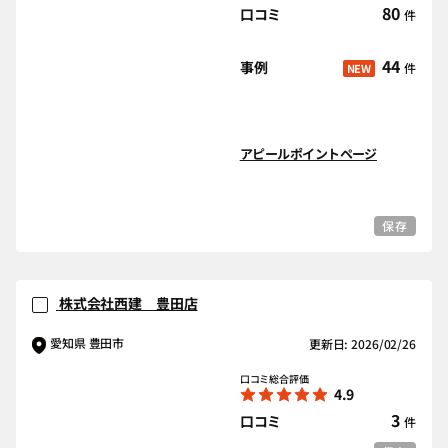
80
口コミ
件
44
事例
件
NEW
アピールポイントページ
保存
株式会社西建 豊田店
愛知県 豊田市
更新日: 2026/02/26
口コミ総合評価
4.9
3
口コミ
件