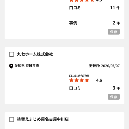
11
口コミ
件
2
事例
件
保存
丸七ホーム株式会社
愛知県 春日井市
更新日: 2026/05/07
口コミ総合評価
4.6
3
口コミ
件
保存
塗替えまじめ屋名古屋中川店