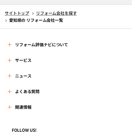
サイトトップ
リフォーム会社を探す
愛知県の リフォーム会社一覧
リフォーム評価ナビについて
リフォーム評価ナビとは
サービス
運営体制
リフォーム会社を探す
ニュース
はじめての方へ
リフォーム事例を見る
新着情報
よくある質問
事務局へのお問い合せ
リフォームを相談する
講習会・セミナー
よくある質問
関連情報
地域の相談窓口のみなさまへ
リフォームを学ぶ
連携機関・企業・団体トピックス
利用規約
一般財団法人住まいづくりナビセンター
FOLLOW US!