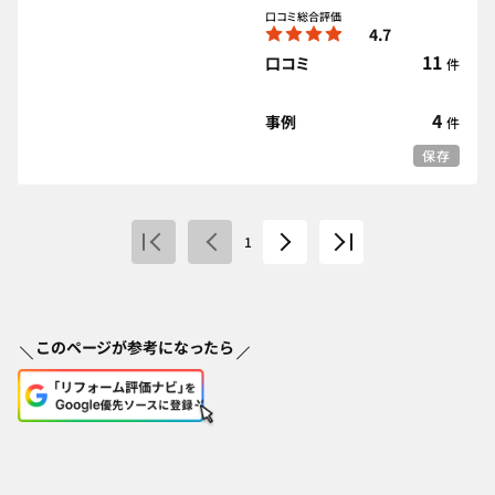
口コミ総合評価
4.7
11
口コミ
件
4
事例
件
保存
1
このページが参考になったら