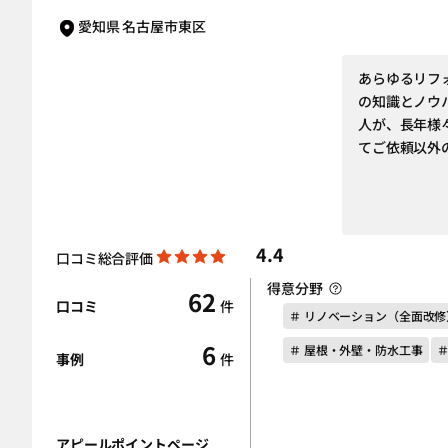
愛知県 名古屋市東区
あらゆるリフ
の知識とノウ
人が、長年様
てご依頼以外
4.4
口コミ総合評価
得意分野
62
口コミ
件
＃ リノベーション（全面改修
6
＃ 屋根・外壁・防水工事
＃
事例
件
アピールポイントページ