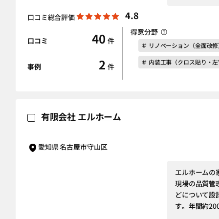
4.8
口コミ総合評価
得意分野
40
口コミ
件
＃ リノベーション（全面改修
2
＃ 内装工事（クロス貼り・
事例
件
有限会社 エルホーム
愛知県 名古屋市守山区
エルホームの
現場の品質管
どについて設
す。年間約20