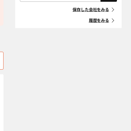
屋根・外壁・防
外構・造園
「住宅リフォーム事業者団体
株式会社 ホームパートナー
株式会社 大邦建設
水工事
蒲郡市
北設楽郡設楽町
登録制度」に登録している事
保存した会社をみる
業者
耐震改修
断熱改修（断熱
北設楽郡東栄町
北設楽郡豊根村
材、窓、ガラ
履歴をみる
ス）
マークの意味
北名古屋市
清須市
省エネ・創エ
バリアフリー・
江南市
小牧市
ネ・蓄エネ
介護リフォーム
「地方自治体におけるリ
フォーム事業者登録制度」等
デザインリノ
スケルトンリ
新城市
瀬戸市
に登録している事業者
ベーション
フォーム
高浜市
田原市
マークの意味
二世帯住宅
ペットリフォー
ム
知多郡阿久比町
知多郡武豊町
空き家改修・活
古民家
条件をクリア
知多郡東浦町
知多郡南知多町
用
知多郡美浜町
自然素材・健康
知多市
防音
知立市
津島市
条件をクリア
東海市
常滑市
豊明市
豊川市
豊田市
豊橋市
長久手市
名古屋市熱田区