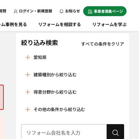
質問
ログイン・新規登録
お知らせ
事業者募集ページ
ーム事例を見る
リフォームを相談する
リフォームを学ぶ
絞り込み検索
すべての条件をクリア
愛知県
愛西市
愛知郡東郷町
建築種別から絞り込む
海部郡大治町
海部郡蟹江町
戸建
マンション
海部郡飛島村
あま市
得意分野から絞り込む
条件をクリア
安城市
一宮市
リノベーション
水回り空間
その他の条件から絞り込む
稲沢市
犬山市
（全面改修）
設備工事（給湯
内装工事（クロ
岩倉市
大府市
器・太陽光発
ス貼り・左官工
建物状況調査
耐震診断
岡崎市
電、蓄電池な
尾張旭市
事・床の貼り替
（インスペク
ど）
えなど）
ション）
春日井市
刈谷市