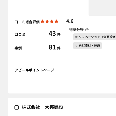
4.6
口コミ総合評価
得意分野
43
口コミ
件
＃ リノベーション（全面改修
81
＃ 自然素材・健康
事例
件
アピールポイントページ
株式会社 大邦建設