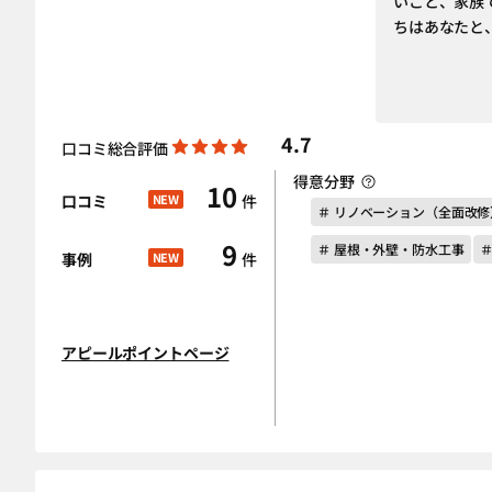
いこと、家族
ちはあなたと
4.7
口コミ総合評価
得意分野
10
口コミ
NEW
件
＃ リノベーション（全面改修
9
＃ 屋根・外壁・防水工事
事例
NEW
件
アピールポイントページ