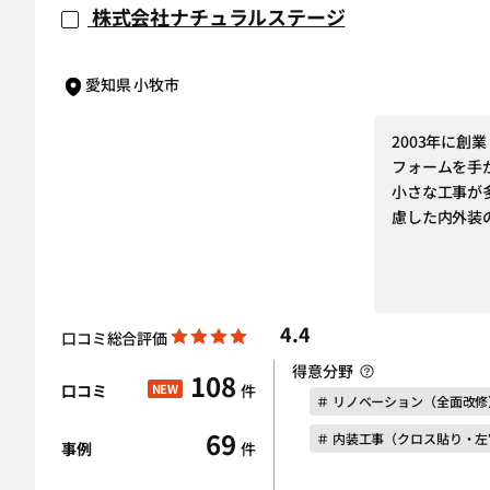
株式会社ナチュラルステージ
愛知県 小牧市
2003年に
フォームを手
小さな工事が
慮した内外装
4.4
口コミ総合評価
得意分野
108
口コミ
NEW
件
＃ リノベーション（全面改修
69
＃ 内装工事（クロス貼り・
事例
件