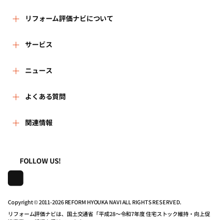
リフォーム評価ナビについて
リフォーム評価ナビとは
サービス
運営体制
リフォーム会社を探す
ニュース
はじめての方へ
リフォーム事例を見る
新着情報
よくある質問
事務局へのお問い合せ
リフォームを相談する
講習会・セミナー
よくある質問
関連情報
地域の相談窓口のみなさまへ
リフォームを学ぶ
連携機関・企業・団体トピックス
利用規約
一般財団法人住まいづくりナビセンター
FOLLOW US!
リフォーム会社一覧
動画で学べるリフォームの基礎知識
プライバシーポリシー
株式会社日本建築住宅センター
住宅関連機関リンク集
マイページの活用
動作推奨環境について
Copyright © 2011-
2026 REFORM HYOUKA NAVI ALL RIGHTS RESERVED.
リフォーム評価ナビは、国土交通省「平成28～令和7年度 住宅ストック維持・向上促