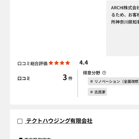
ARCHI株
るため、お客
所神奈川県知事
4.4
口コミ総合評価
得意分野
3
口コミ
件
＃ リノベーション（全面改修
＃ 古民家
テクトハウジング有限会社