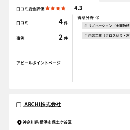
4.3
口コミ総合評価
得意分野
4
口コミ
件
＃ リノベーション（全面改修
2
＃ 内装工事（クロス貼り・
事例
件
アピールポイントページ
ARCHI株式会社
神奈川県 横浜市保土ケ谷区