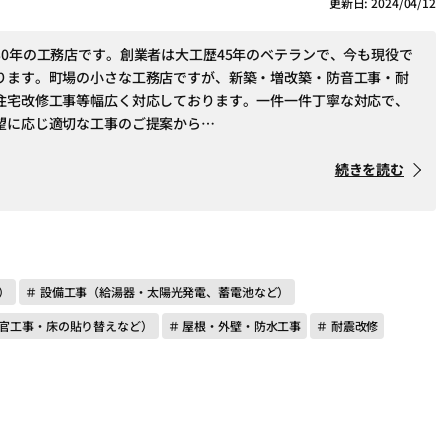
更新日: 2024/04/12
30年の工務店です。創業者は大工歴45年のベテランで、今も現役で
ります。町場の小さな工務店ですが、新築・増改築・防音工事・耐
住宅改修工事等幅広く対応しております。一件一件丁寧な対応で、
望に応じ適切な工事のご提案から…
続きを読む
）
＃ 設備工事（給湯器・太陽光発電、蓄電池など）
左官工事・床の貼り替えなど）
＃ 屋根・外壁・防水工事
＃ 耐震改修