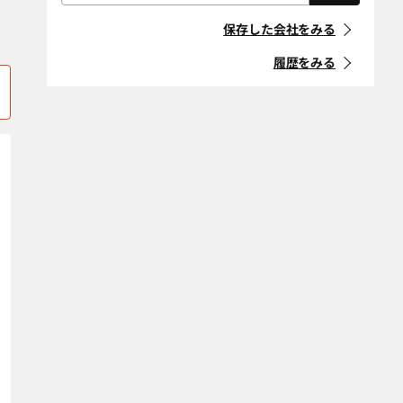
屋根・外壁・防
外構・造園
「住宅リフォーム事業者団体
水工事
香取郡多古町
香取郡東庄町
登録制度」に登録している事
保存した会社をみる
業者
耐震改修
断熱改修（断熱
香取市
鎌ケ谷市
材、窓、ガラ
履歴をみる
ス）
マークの意味
鴨川市
木更津市
省エネ・創エ
バリアフリー・
君津市
佐倉市
ネ・蓄エネ
介護リフォーム
「地方自治体におけるリ
フォーム事業者登録制度」等
デザインリノ
スケルトンリ
山武郡九十九里
山武郡芝山町
に登録している事業者
ベーション
フォーム
町
マークの意味
二世帯住宅
ペットリフォー
山武郡横芝光町
山武市
ム
白井市
匝瑳市
空き家改修・活
古民家
条件をクリア
用
袖ケ浦市
館山市
自然素材・健康
防音
銚子市
長生郡一宮町
条件をクリア
長生郡白子町
長生郡長生村
長生郡長南町
長生郡長柄町
長生郡睦沢町
千葉市稲毛区
千葉市中央区
千葉市花見川区
千葉市緑区
千葉市美浜区