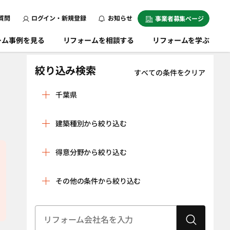
質問
ログイン・新規登録
お知らせ
事業者募集ページ
ーム事例を見る
リフォームを相談する
リフォームを学ぶ
絞り込み検索
すべての条件をクリア
千葉県
旭市
我孫子市
建築種別から絞り込む
安房郡鋸南町
夷隅郡大多喜町
戸建
マンション
夷隅郡御宿町
いすみ市
得意分野から絞り込む
条件をクリア
市川市
市原市
リノベーション
水回り空間
その他の条件から絞り込む
印西市
印旛郡栄町
（全面改修）
株式会社トーヨー建設
テクトハウジング有限会
設備工事（給湯
内装工事（クロ
印旛郡酒々井町
浦安市
器・太陽光発
ス貼り・左官工
建物状況調査
耐震診断
大網白里市
電、蓄電池な
柏市
事・床の貼り替
（インスペク
ど）
えなど）
ション）
勝浦市
香取郡神崎町