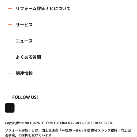
リフォーム評価ナビについて
リフォーム評価ナビとは
サービス
運営体制
リフォーム会社を探す
ニュース
はじめての方へ
リフォーム事例を見る
新着情報
よくある質問
事務局へのお問い合せ
リフォームを相談する
講習会・セミナー
よくある質問
関連情報
地域の相談窓口のみなさまへ
リフォームを学ぶ
連携機関・企業・団体トピックス
利用規約
一般財団法人住まいづくりナビセンター
FOLLOW US!
リフォーム会社一覧
動画で学べるリフォームの基礎知識
プライバシーポリシー
株式会社日本建築住宅センター
住宅関連機関リンク集
マイページの活用
動作推奨環境について
Copyright © 2011-
2026 REFORM HYOUKA NAVI ALL RIGHTS RESERVED.
リフォーム評価ナビは、国土交通省「平成28～令和7年度 住宅ストック維持・向上促
進事業」の採択を受けています