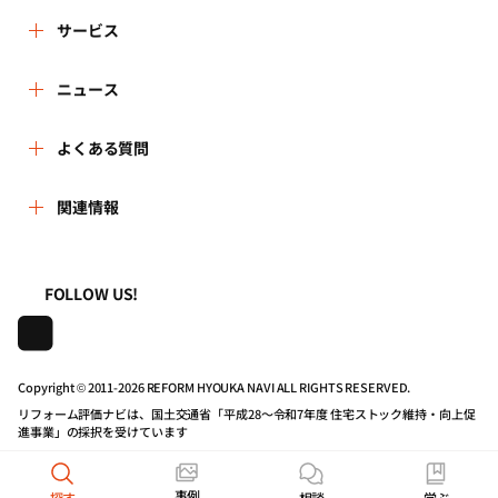
リフォーム評価ナビとは
サービス
運営体制
リフォーム会社を探す
ニュース
はじめての方へ
リフォーム事例を見る
新着情報
よくある質問
事務局へのお問い合せ
リフォームを相談する
講習会・セミナー
よくある質問
関連情報
地域の相談窓口のみなさまへ
リフォームを学ぶ
連携機関・企業・団体トピックス
利用規約
一般財団法人住まいづくりナビセンター
FOLLOW US!
リフォーム会社一覧
動画で学べるリフォームの基礎知識
プライバシーポリシー
株式会社日本建築住宅センター
住宅関連機関リンク集
マイページの活用
動作推奨環境について
Copyright © 2011-
2026 REFORM HYOUKA NAVI ALL RIGHTS RESERVED.
リフォーム評価ナビは、国土交通省「平成28～令和7年度 住宅ストック維持・向上促
進事業」の採択を受けています
リフォーム評価ナビPRO
公式バナーのダウンロード
事例
探す
相談
学ぶ