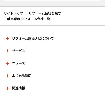
サイトトップ
リフォーム会社を探す
岐阜県の リフォーム会社一覧
リフォーム評価ナビについて
リフォーム評価ナビとは
サービス
運営体制
リフォーム会社を探す
ニュース
はじめての方へ
リフォーム事例を見る
新着情報
よくある質問
事務局へのお問い合せ
リフォームを相談する
講習会・セミナー
よくある質問
関連情報
地域の相談窓口のみなさまへ
リフォームを学ぶ
連携機関・企業・団体トピックス
利用規約
一般財団法人住まいづくりナビセンター