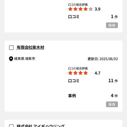
口コミ総合評価
3.9
1
口コミ
件
保存
有限会社柴木材
岐阜県 岐阜市
更新日: 2025/06/02
口コミ総合評価
4.7
11
口コミ
件
4
事例
件
保存
株式会社 アイギハウジング