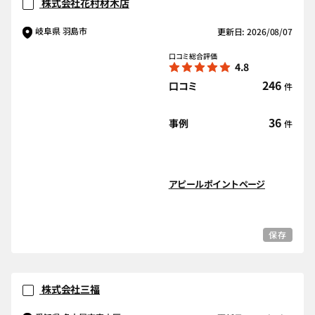
株式会社花村材木店
岐阜県 羽島市
更新日: 2026/08/07
口コミ総合評価
4.8
246
口コミ
件
36
事例
件
アピールポイントページ
保存
株式会社三福