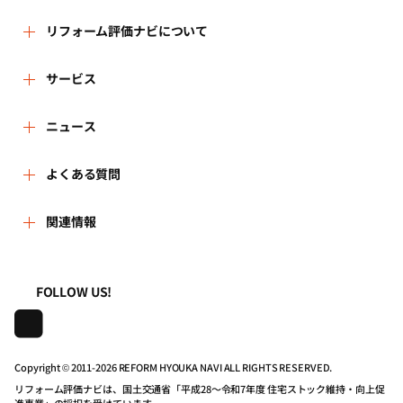
リフォーム評価ナビについて
リフォーム評価ナビとは
サービス
運営体制
リフォーム会社を探す
ニュース
はじめての方へ
リフォーム事例を見る
新着情報
よくある質問
事務局へのお問い合せ
リフォームを相談する
講習会・セミナー
よくある質問
関連情報
地域の相談窓口のみなさまへ
リフォームを学ぶ
連携機関・企業・団体トピックス
利用規約
一般財団法人住まいづくりナビセンター
FOLLOW US!
リフォーム会社一覧
動画で学べるリフォームの基礎知識
プライバシーポリシー
株式会社日本建築住宅センター
住宅関連機関リンク集
マイページの活用
動作推奨環境について
Copyright © 2011-
2026 REFORM HYOUKA NAVI ALL RIGHTS RESERVED.
リフォーム評価ナビは、国土交通省「平成28～令和7年度 住宅ストック維持・向上促