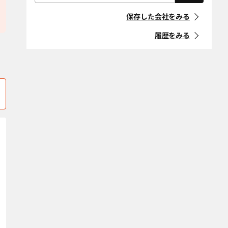
屋根・外壁・防
外構・造園
「住宅リフォーム事業者団体
有限会社 道（タオ）建設
株式会社 岡田工務店
廿日市市
東広島市
水工事
登録制度」に登録している事
保存した会社をみる
業者
広島市安芸区
耐震改修
広島市安佐北区
断熱改修（断熱
材、窓、ガラ
履歴をみる
広島市安佐南区
広島市佐伯区
ス）
マークの意味
省エネ・創エ
バリアフリー・
広島市中区
広島市西区
ネ・蓄エネ
介護リフォーム
「地方自治体におけるリ
フォーム事業者登録制度」等
広島市東区
広島市南区
デザインリノ
スケルトンリ
に登録している事業者
ベーション
フォーム
福山市
府中市
マークの意味
二世帯住宅
ペットリフォー
三原市
三次市
ム
空き家改修・活
古民家
山県郡安芸太田
山県郡北広島町
条件をクリア
用
町
自然素材・健康
防音
エリア選択をクリア
条件をクリア