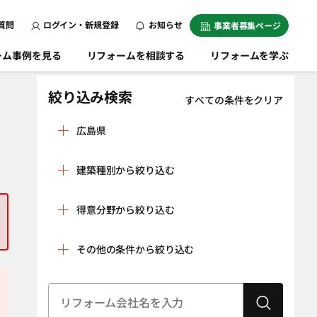
質問
ログイン・新規登録
お知らせ
事業者募集ページ
ーム事例を見る
リフォームを相談する
リフォームを学ぶ
絞り込み検索
すべての条件をクリア
広島県
安芸郡海田町
安芸郡熊野町
建築種別から絞り込む
安芸郡坂町
安芸郡府中町
戸建
マンション
安芸高田市
江田島市
得意分野から絞り込む
条件をクリア
大竹市
尾道市
リノベーション
水回り空間
その他の条件から絞り込む
呉市
庄原市
（全面改修）
設備工事（給湯
内装工事（クロ
神石郡神石高原
世羅郡世羅町
器・太陽光発
ス貼り・左官工
町
建物状況調査
耐震診断
電、蓄電池な
事・床の貼り替
（インスペク
竹原市
豊田郡大崎上島
ど）
えなど）
ション）
町