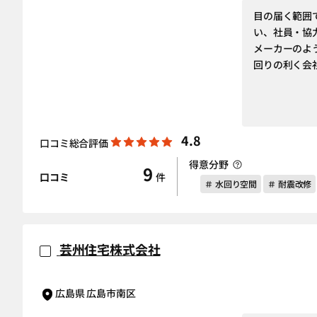
目の届く範囲
い、社員・協
メーカーのよ
回りの利く会
4.8
口コミ総合評価
得意分野
9
口コミ
件
＃ 水回り空間
＃ 耐震改修
芸州住宅株式会社
広島県 広島市南区