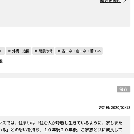
続きを読む
）
＃ 外構・造園
＃ 耐震改修
＃ 省エネ・創エネ・蓄エネ
他
保存
更新日: 2020/02/13
ウスでは、住まいは「住む人が呼吸し生きているように、家もまた
いる」との想いを持ち、１０年後２０年後、ご家族と共に成長して