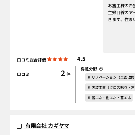
お施主様の希
主婦目線のア
きます。住ま
4.5
口コミ総合評価
得意分野
2
口コミ
件
＃ リノベーション（全面改修
＃ 内装工事（クロス貼り・
＃ 省エネ・創エネ・蓄エネ
有限会社 カギヤマ