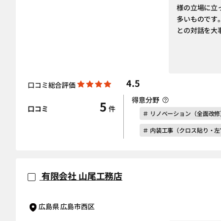
様の立場に立
多いものです
との対話を大
4.5
口コミ総合評価
得意分野
5
口コミ
件
＃ リノベーション（全面改修
＃ 内装工事（クロス貼り・
有限会社 山尾工務店
広島県 広島市西区