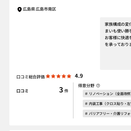
広島県 広島市南区
家族構成の変
まいも使い勝
お客様に快適
を承っており
4.9
口コミ総合評価
得意分野
3
口コミ
件
＃ リノベーション（全面改修
＃ 内装工事（クロス貼り・
＃ バリアフリー・介護リフォ