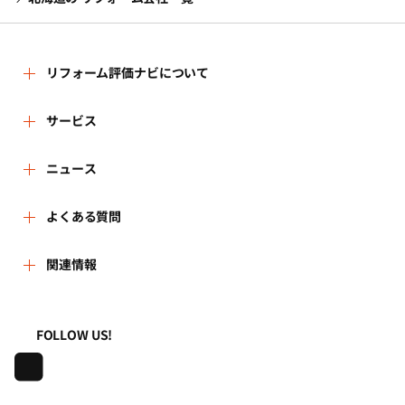
リフォーム評価ナビについて
リフォーム評価ナビとは
サービス
運営体制
リフォーム会社を探す
ニュース
はじめての方へ
リフォーム事例を見る
新着情報
よくある質問
事務局へのお問い合せ
リフォームを相談する
講習会・セミナー
よくある質問
関連情報
地域の相談窓口のみなさまへ
リフォームを学ぶ
連携機関・企業・団体トピックス
利用規約
一般財団法人住まいづくりナビセンター
FOLLOW US!
リフォーム会社一覧
動画で学べるリフォームの基礎知識
プライバシーポリシー
株式会社日本建築住宅センター