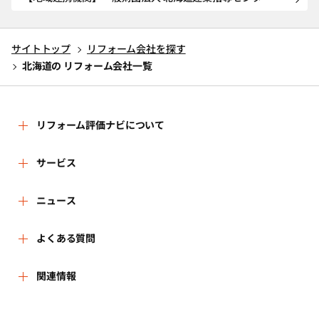
サイトトップ
リフォーム会社を探す
北海道の リフォーム会社一覧
リフォーム評価ナビについて
リフォーム評価ナビとは
サービス
運営体制
リフォーム会社を探す
ニュース
はじめての方へ
リフォーム事例を見る
新着情報
よくある質問
事務局へのお問い合せ
リフォームを相談する
講習会・セミナー
よくある質問
関連情報
地域の相談窓口のみなさまへ
リフォームを学ぶ
連携機関・企業・団体トピックス
利用規約
一般財団法人住まいづくりナビセンター