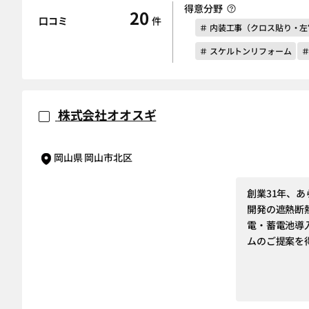
得意分野
20
口コミ
件
＃ 内装工事（クロス貼り・
＃ スケルトンリフォーム
＃
株式会社オオスギ
岡山県 岡山市北区
創業31年、
開発の遮熱断
電・蓄電池導
ムのご提案を