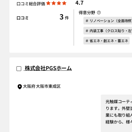
4.7
口コミ総合評価
得意分野
3
口コミ
件
＃ リノベーション（全面改修
＃ 内装工事（クロス貼り・
＃ 省エネ・創エネ・蓄エネ
株式会社PGSホーム
大阪府 大阪市東成区
光触媒コーテ
ります。外壁
業にも取り組ん
経験から、様