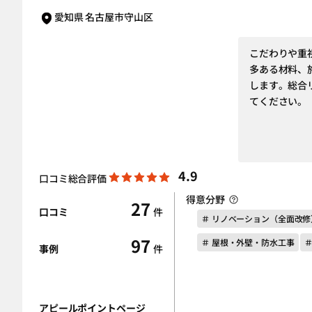
愛知県 名古屋市守山区
こだわりや重
多ある材料、
します。総合
てください。
4.9
口コミ総合評価
得意分野
27
口コミ
件
＃ リノベーション（全面改修
97
＃ 屋根・外壁・防水工事
事例
件
アピールポイントページ