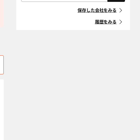
屋根・外壁・防
外構・造園
「住宅リフォーム事業者団体
株式会社PGSホーム
有限会社エコ・エネルギ
水工事
川西市
川辺郡猪名川町
登録制度」に登録している事
保存した会社をみる
業者
耐震改修
断熱改修（断熱
神崎郡市川町
神崎郡神河町
材、窓、ガラ
履歴をみる
ス）
マークの意味
神崎郡福崎町
神戸市北区
省エネ・創エ
バリアフリー・
神戸市須磨区
神戸市垂水区
ネ・蓄エネ
介護リフォーム
「地方自治体におけるリ
フォーム事業者登録制度」等
デザインリノ
スケルトンリ
神戸市中央区
神戸市長田区
に登録している事業者
ベーション
フォーム
神戸市灘区
神戸市西区
マークの意味
二世帯住宅
ペットリフォー
ム
神戸市兵庫区
神戸市東灘区
空き家改修・活
古民家
条件をクリア
佐用郡佐用町
三田市
用
宍粟市
自然素材・健康
洲本市
防音
多可郡多可町
高砂市
条件をクリア
宝塚市
たつの市
丹波篠山市
丹波市
豊岡市
西宮市
西脇市
姫路市