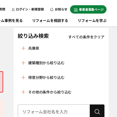
質問
ログイン・新規登録
お知らせ
事業者募集ページ
ーム事例を見る
リフォームを相談する
リフォームを学ぶ
絞り込み検索
すべての条件をクリア
兵庫県
相生市
明石市
建築種別から絞り込む
赤穂郡上郡町
赤穂市
戸建
マンション
朝来市
芦屋市
得意分野から絞り込む
条件をクリア
尼崎市
淡路市
リノベーション
水回り空間
その他の条件から絞り込む
伊丹市
揖保郡太子町
（全面改修）
設備工事（給湯
内装工事（クロ
小野市
加古川市
器・太陽光発
ス貼り・左官工
建物状況調査
耐震診断
加古郡稲美町
電、蓄電池な
加古郡播磨町
事・床の貼り替
（インスペク
ど）
えなど）
ション）
加西市
加東市