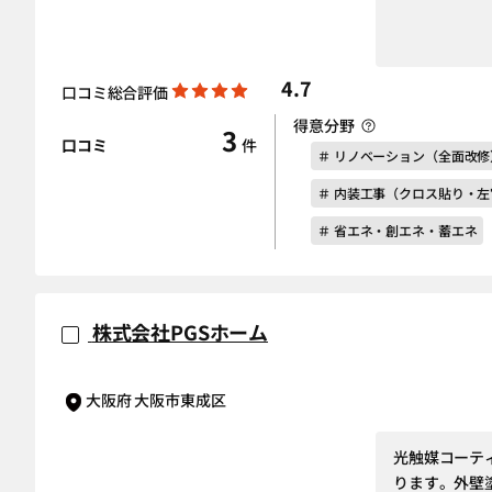
4.7
口コミ総合評価
得意分野
3
口コミ
件
＃ リノベーション（全面改修
＃ 内装工事（クロス貼り・
＃ 省エネ・創エネ・蓄エネ
株式会社PGSホーム
大阪府 大阪市東成区
光触媒コーテ
ります。外壁