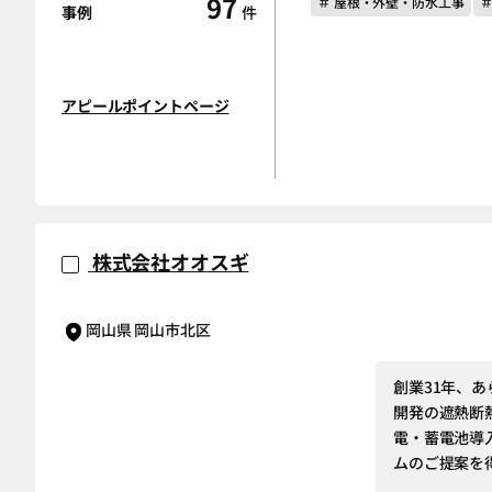
97
＃ 屋根・外壁・防水工事
事例
件
アピールポイントページ
株式会社オオスギ
岡山県 岡山市北区
創業31年、
開発の遮熱断
電・蓄電池導
ムのご提案を