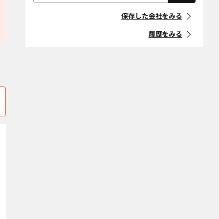
屋根・外壁・防
外構・造園
「住宅リフォーム事業者団体
株式会社三福
久内工務店
水工事
川西市
川辺郡猪名川町
登録制度」に登録している事
保存した会社をみる
業者
耐震改修
断熱改修（断熱
神崎郡市川町
神崎郡神河町
材、窓、ガラ
履歴をみる
ス）
マークの意味
神崎郡福崎町
神戸市北区
省エネ・創エ
バリアフリー・
神戸市須磨区
神戸市垂水区
ネ・蓄エネ
介護リフォーム
「地方自治体におけるリ
フォーム事業者登録制度」等
デザインリノ
スケルトンリ
神戸市中央区
神戸市長田区
に登録している事業者
ベーション
フォーム
神戸市灘区
神戸市西区
マークの意味
二世帯住宅
ペットリフォー
ム
神戸市兵庫区
神戸市東灘区
空き家改修・活
古民家
条件をクリア
佐用郡佐用町
三田市
用
宍粟市
自然素材・健康
洲本市
防音
多可郡多可町
高砂市
条件をクリア
宝塚市
たつの市
丹波篠山市
丹波市
豊岡市
西宮市
西脇市
姫路市