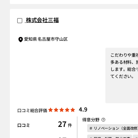
株式会社三福
愛知県 名古屋市守山区
こだわりや重
多ある材料、
します。総合
てください。
4.9
口コミ総合評価
得意分野
27
口コミ
件
＃ リノベーション（全面改修