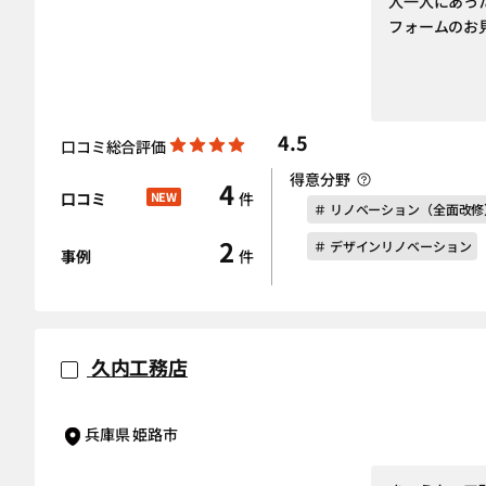
人一人にあっ
フォームのお
4.5
口コミ総合評価
得意分野
4
口コミ
NEW
件
＃ リノベーション（全面改修
2
＃ デザインリノベーション
事例
件
久内工務店
兵庫県 姫路市