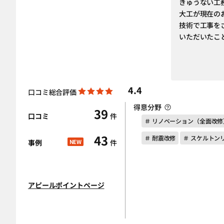
きゅうない工
大工が現在の
技術で工事を
いただいたこ
4.4
口コミ総合評価
得意分野
39
口コミ
件
＃ リノベーション（全面改修
43
＃ 耐震改修
＃ スケルトン
事例
NEW
件
アピールポイントページ