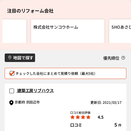
注目のリフォーム会社
株式会社サンコウホーム
SHOあさ
地図で探す
優先順位
チェックした会社にまとめて見積り依頼（最大5社）
建築工房リブハウス
京都府 京田辺市
更新日: 2021/03/17
口コミ総合評価
4.5
5
口コミ
件