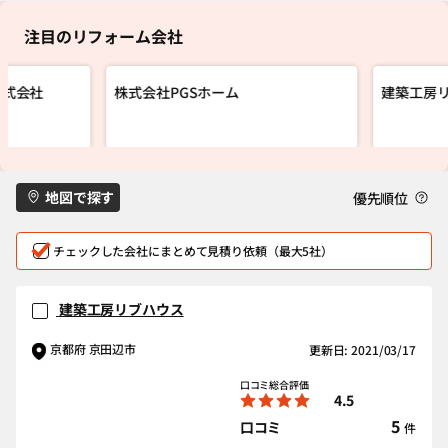
注目のリフォーム会社
株式会社
株式会社PGSホーム
建築工房
地図で探す
優先順位
チェックした会社にまとめて見積り依頼（最大5社）
建築工房リブハウス
京都府 京田辺市
更新日: 2021/03/17
口コミ総合評価
4.5
5
口コミ
件