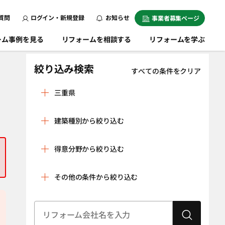
質問
ログイン・新規登録
お知らせ
事業者募集ページ
ーム事例を見る
リフォームを相談する
リフォームを学ぶ
絞り込み検索
すべての条件をクリア
三重県
伊賀市
伊勢市
建築種別から絞り込む
員弁郡東員町
いなべ市
戸建
マンション
尾鷲市
亀山市
得意分野から絞り込む
条件をクリア
北牟婁郡紀北町
熊野市
リノベーション
水回り空間
その他の条件から絞り込む
桑名郡木曽岬町
桑名市
（全面改修）
設備工事（給湯
内装工事（クロ
志摩市
鈴鹿市
器・太陽光発
ス貼り・左官工
建物状況調査
耐震診断
多気郡大台町
電、蓄電池な
多気郡多気町
事・床の貼り替
（インスペク
ど）
えなど）
ション）
多気郡明和町
津市