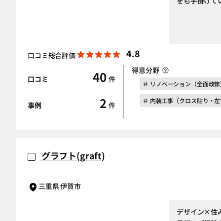
をも手掛けて
4.8
口コミ総合評価
得意分野
40
口コミ
件
＃ リノベーション（全面改修
2
＃ 内装工事（クロス貼り・
事例
件
グラフト(graft)
三重県 伊賀市
デザイン×住