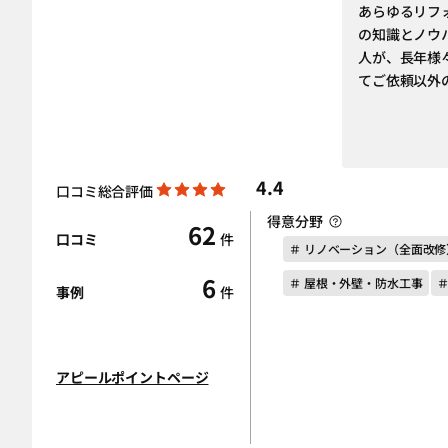
あらゆるリフ
の知識とノウ
人が、長年様
てご依頼以外
4.4
口コミ総合評価
得意分野
62
口コミ
件
＃ リノベーション（全面改修
6
＃ 屋根・外壁・防水工事
＃
事例
件
アピールポイントページ