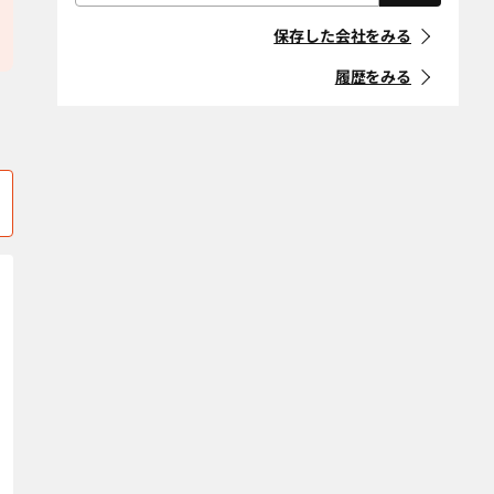
屋根・外壁・防
外構・造園
「住宅リフォーム事業者団体
株式会社三福
ミサワリフォーム中部株式
水工事
鳥羽市
名張市
登録制度」に登録している事
保存した会社をみる
業者
耐震改修
断熱改修（断熱
松阪市
三重郡朝日町
材、窓、ガラ
履歴をみる
ス）
マークの意味
三重郡川越町
三重郡菰野町
省エネ・創エ
バリアフリー・
南牟婁郡紀宝町
南牟婁郡御浜町
ネ・蓄エネ
介護リフォーム
「地方自治体におけるリ
フォーム事業者登録制度」等
デザインリノ
スケルトンリ
四日市市
度会郡大紀町
に登録している事業者
ベーション
フォーム
度会郡玉城町
度会郡南伊勢町
マークの意味
二世帯住宅
ペットリフォー
ム
度会郡度会町
空き家改修・活
古民家
条件をクリア
用
エリア選択をクリア
自然素材・健康
防音
条件をクリア