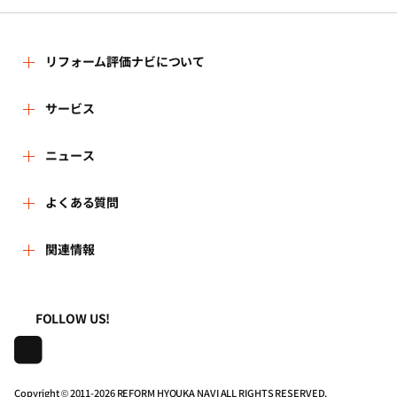
リフォーム評価ナビについて
リフォーム評価ナビとは
サービス
運営体制
リフォーム会社を探す
ニュース
はじめての方へ
リフォーム事例を見る
新着情報
よくある質問
事務局へのお問い合せ
リフォームを相談する
講習会・セミナー
よくある質問
関連情報
地域の相談窓口のみなさまへ
リフォームを学ぶ
連携機関・企業・団体トピックス
利用規約
一般財団法人住まいづくりナビセンター
FOLLOW US!
リフォーム会社一覧
動画で学べるリフォームの基礎知識
プライバシーポリシー
株式会社日本建築住宅センター
住宅関連機関リンク集
マイページの活用
動作推奨環境について
Copyright © 2011-
2026 REFORM HYOUKA NAVI ALL RIGHTS RESERVED.