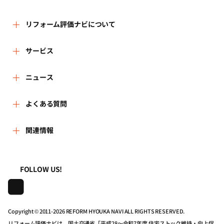
リフォーム評価ナビについて
リフォーム評価ナビとは
サービス
運営体制
リフォーム会社を探す
ニュース
はじめての方へ
リフォーム事例を見る
新着情報
よくある質問
事務局へのお問い合せ
リフォームを相談する
講習会・セミナー
よくある質問
関連情報
地域の相談窓口のみなさまへ
リフォームを学ぶ
連携機関・企業・団体トピックス
利用規約
一般財団法人住まいづくりナビセンター
FOLLOW US!
リフォーム会社一覧
動画で学べるリフォームの基礎知識
プライバシーポリシー
株式会社日本建築住宅センター
住宅関連機関リンク集
マイページの活用
動作推奨環境について
Copyright © 2011-
2026 REFORM HYOUKA NAVI ALL RIGHTS RESERVED.
リフォーム評価ナビは、国土交通省「平成28～令和7年度 住宅ストック維持・向上促