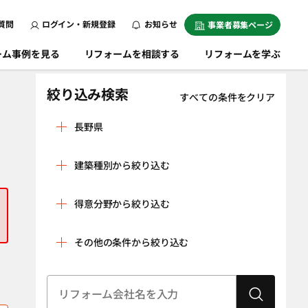
質問
ログイン・新規登録
お知らせ
事業者募集ページ
ーム事例を見る
リフォームを相談する
リフォームを学ぶ
絞り込み検索
すべての条件をクリア
長野県
安曇野市
飯田市
建築種別から絞り込む
飯山市
伊那市
戸建
マンション
上田市
大町市
得意分野から絞り込む
条件をクリア
岡谷市
上伊那郡飯島町
リノベーション
水回り空間
その他の条件から絞り込む
上伊那郡辰野町
上伊那郡中川村
（全面改修）
設備工事（給湯
内装工事（クロ
上伊那郡南箕輪
上伊那郡箕輪町
器・太陽光発
ス貼り・左官工
村
建物状況調査
耐震診断
電、蓄電池な
事・床の貼り替
（インスペク
上伊那郡宮田村
上高井郡小布施
ど）
えなど）
ション）
町