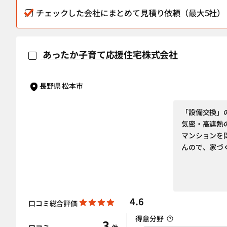
チェックした会社にまとめて見積り依頼（最大5社）
あったか子育て応援住宅株式会社
長野県 松本市
「設備交換」
気密・高遮熱
マンションを
んので、家づ
4.6
口コミ総合評価
得意分野
3