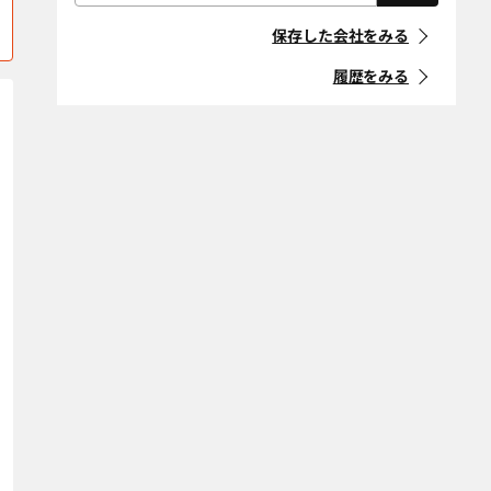
屋根・外壁・防
外構・造園
「住宅リフォーム事業者団体
上高井郡高山村
上水内郡飯綱町
水工事
登録制度」に登録している事
保存した会社をみる
業者
上水内郡小川村
耐震改修
上水内郡信濃町
断熱改修（断熱
材、窓、ガラ
履歴をみる
木曽郡上松町
木曽郡王滝村
ス）
マークの意味
省エネ・創エ
バリアフリー・
木曽郡大桑村
木曽郡木曽町
ネ・蓄エネ
介護リフォーム
「地方自治体におけるリ
フォーム事業者登録制度」等
木曽郡木祖村
木曽郡南木曽町
デザインリノ
スケルトンリ
に登録している事業者
ベーション
フォーム
北安曇郡池田町
北安曇郡小谷村
マークの意味
二世帯住宅
ペットリフォー
北安曇郡白馬村
北安曇郡松川村
ム
空き家改修・活
古民家
北佐久郡軽井沢
北佐久郡立科町
条件をクリア
用
町
自然素材・健康
防音
北佐久郡御代田
駒ヶ根市
町
条件をクリア
小諸市
佐久市
塩尻市
下伊那郡阿智村
下伊那郡阿南町
下伊那郡売木村
下伊那郡大鹿村
下伊那郡下條村
下伊那郡喬木村
下伊那郡高森町