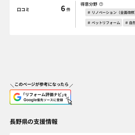
得意分野
6
口コミ
件
＃ リノベーション（全面改修
＃ ペットリフォーム
＃ 自
このページが参考になったら
長野県の支援情報