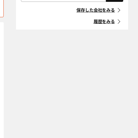
屋根・外壁・防
外構・造園
「住宅リフォーム事業者団体
上高井郡高山村
上水内郡飯綱町
水工事
登録制度」に登録している事
保存した会社をみる
業者
上水内郡小川村
耐震改修
上水内郡信濃町
断熱改修（断熱
材、窓、ガラ
履歴をみる
木曽郡上松町
木曽郡王滝村
ス）
マークの意味
省エネ・創エ
バリアフリー・
木曽郡大桑村
木曽郡木曽町
ネ・蓄エネ
介護リフォーム
「地方自治体におけるリ
フォーム事業者登録制度」等
木曽郡木祖村
木曽郡南木曽町
デザインリノ
スケルトンリ
に登録している事業者
ベーション
フォーム
北安曇郡池田町
北安曇郡小谷村
マークの意味
二世帯住宅
ペットリフォー
北安曇郡白馬村
北安曇郡松川村
ム
空き家改修・活
古民家
北佐久郡軽井沢
北佐久郡立科町
条件をクリア
用
町
自然素材・健康
防音
北佐久郡御代田
駒ヶ根市
町
条件をクリア
小諸市
佐久市
塩尻市
下伊那郡阿智村
下伊那郡阿南町
下伊那郡売木村
下伊那郡大鹿村
下伊那郡下條村
下伊那郡喬木村
下伊那郡高森町