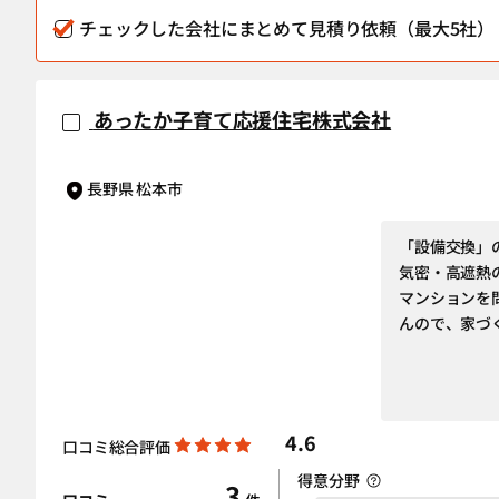
チェックした会社にまとめて見積り依頼（最大5社）
あったか子育て応援住宅株式会社
長野県 松本市
「設備交換」
気密・高遮熱
マンションを
んので、家づ
4.6
口コミ総合評価
得意分野
3