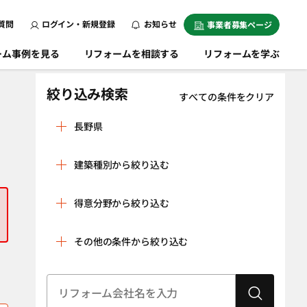
質問
ログイン・新規登録
お知らせ
事業者募集ページ
ーム事例を見る
リフォームを相談する
リフォームを学ぶ
絞り込み検索
すべての条件をクリア
長野県
安曇野市
飯田市
建築種別から絞り込む
飯山市
伊那市
戸建
マンション
上田市
大町市
得意分野から絞り込む
条件をクリア
岡谷市
上伊那郡飯島町
リノベーション
水回り空間
その他の条件から絞り込む
上伊那郡辰野町
上伊那郡中川村
（全面改修）
設備工事（給湯
内装工事（クロ
上伊那郡南箕輪
上伊那郡箕輪町
器・太陽光発
ス貼り・左官工
村
建物状況調査
耐震診断
電、蓄電池な
事・床の貼り替
（インスペク
上伊那郡宮田村
上高井郡小布施
ど）
えなど）
ション）
町